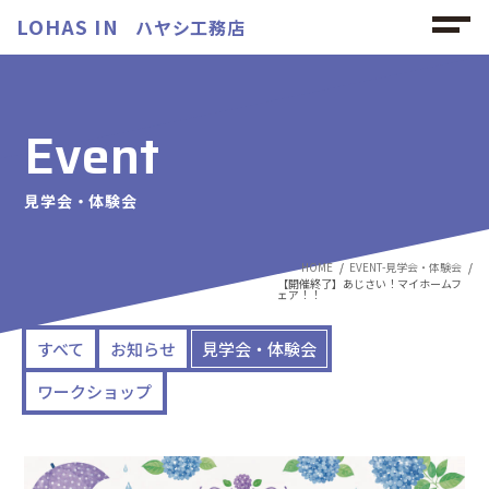
LOHAS IN
ハヤシ工務店
Event
見学会・体験会
HOME
EVENT-見学会・体験会
【開催終了】あじさい！マイホームフ
ェア！！
すべて
お知らせ
見学会・体験会
ワークショップ