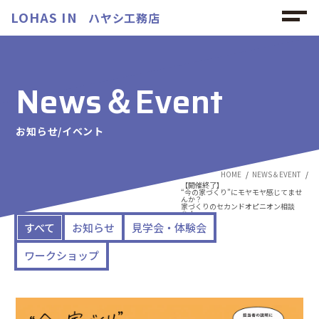
LOHAS IN
ハヤシ工務店
News＆Event
お知らせ/イベント
HOME
NEWS＆EVENT
【開催終了】
“今の家づくり”にモヤモヤ感じてませ
んか？
家づくりのセカンドオピニオン相談
会！
すべて
お知らせ
見学会・体験会
ワークショップ