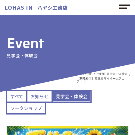
LOHAS IN
ハヤシ工務店
Event
見学会・体験会
HOME
EVENT-見学会・体験会
【開催終了】夏休みマイホームフェ
ア！！
すべて
お知らせ
見学会・体験会
ワークショップ