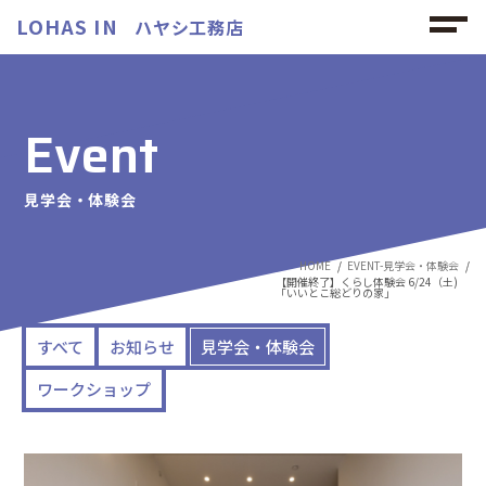
LOHAS IN
ハヤシ工務店
Event
見学会・体験会
HOME
EVENT-見学会・体験会
【開催終了】くらし体験会 6/24（土)
「いいとこ総どりの家」
すべて
お知らせ
見学会・体験会
ワークショップ