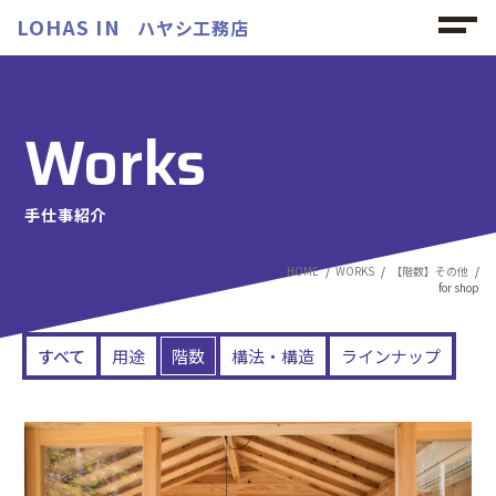
LOHAS IN
ハヤシ工務店
Works
手仕事紹介
HOME
WORKS
【階数】その他
for shop
すべて
用途
階数
構法・構造
ラインナップ