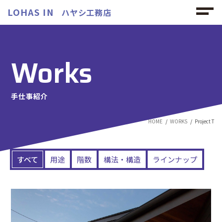
LOHAS IN
ハヤシ工務店
Works
手仕事紹介
HOME
WORKS
Project T
すべて
用途
階数
構法・構造
ラインナップ