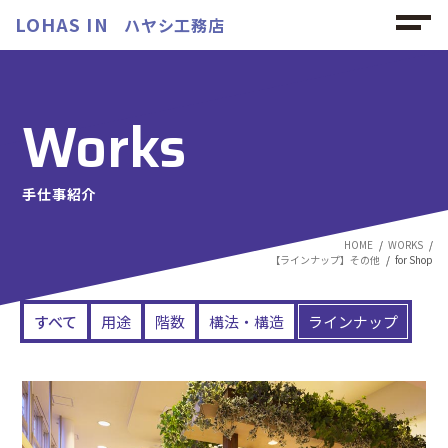
LOHAS IN
ハヤシ工務店
Works
手仕事紹介
HOME
WORKS
【ラインナップ】その他
for Shop
すべて
用途
階数
構法・構造
ラインナップ