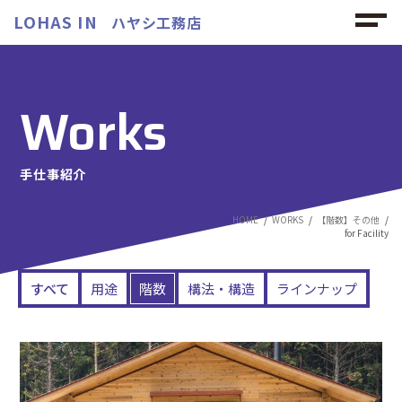
LOHAS IN
ハヤシ工務店
Works
手仕事紹介
HOME
WORKS
【階数】その他
for Facility
すべて
用途
階数
構法・構造
ラインナップ