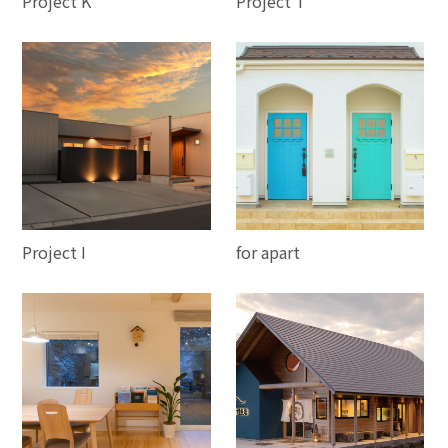
Project K
Project T
Project I
for apart