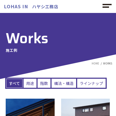
LOHAS IN
ハヤシ工務店
Works
施工例
HOME
WORKS
すべて
用途
階数
構法・構造
ラインナップ