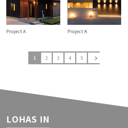
Project A
Project K
1
2
3
4
5
LOHAS IN