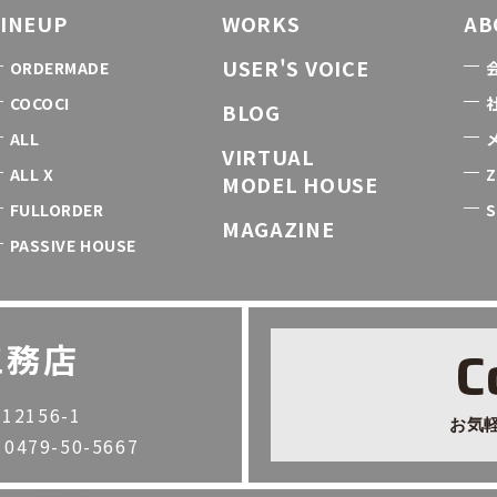
LINEUP
WORKS
AB
USER'S VOICE
ORDERMADE
COCOCI
BLOG
ALL
VIRTUAL
ALL X
Z
MODEL HOUSE
FULLORDER
S
MAGAZINE
PASSIVE HOUSE
工務店
C
2156-1
お気
. 0479-50-5667