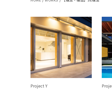
HOME
WORKS
【構法・構造】SE構法
Project Y
Proje