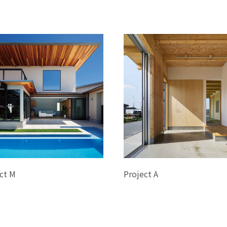
ct M
Project A