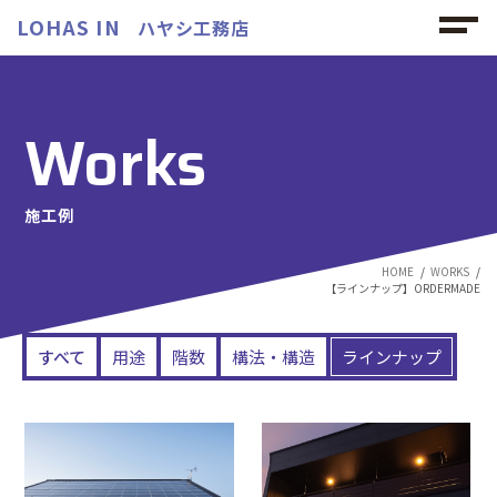
LOHAS IN
ハヤシ工務店
Works
施工例
HOME
WORKS
【ラインナップ】ORDERMADE
すべて
用途
階数
構法・構造
ラインナップ