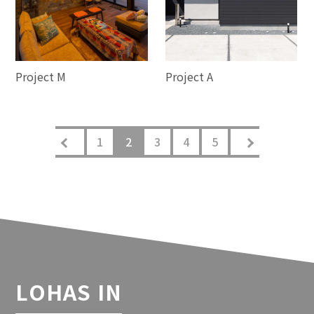
Project M
Project A
1
2
3
4
5
LOHAS IN