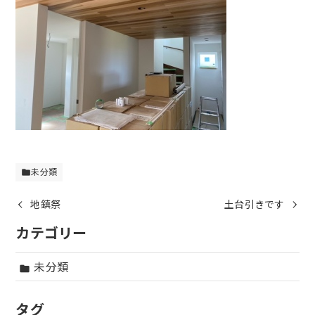
未分類
folder
地鎮祭
土台引きです
カテゴリー
未分類
folder
タグ