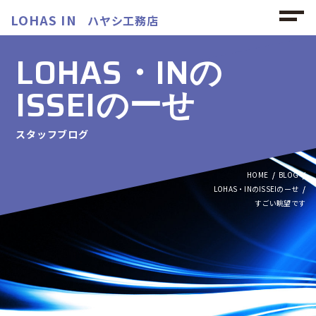
LOHAS IN
ハヤシ工務店
LOHAS・INの
ISSEIのーせ
スタッフブログ
HOME
BLOG
LOHAS・INのISSEIのーせ
すごい眺望です