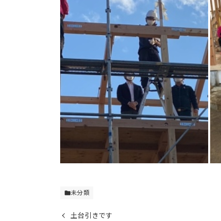
未分類
folder
土台引きです