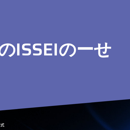
NのISSEIのーせ
棟式