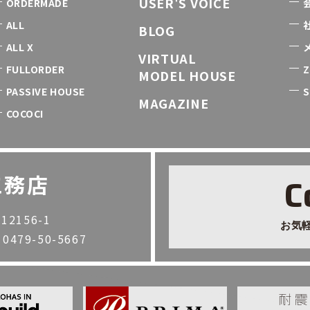
USER'S VOICE
ORDERMADE
ALL
BLOG
ALL X
VIRTUAL
FULLORDER
Z
MODEL HOUSE
PASSIVE HOUSE
S
MAGAZINE
COCOCI
工務店
C
2156-1
お気
. 0479-50-5667