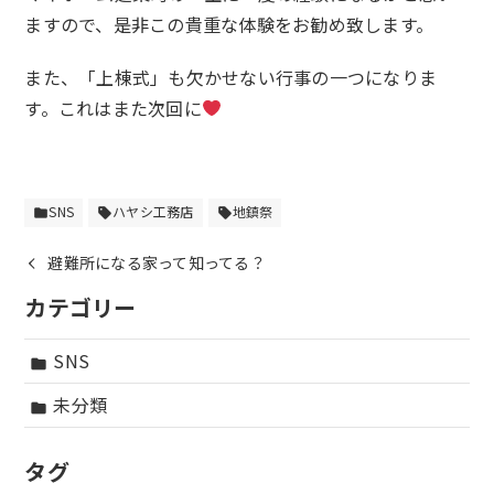
ますので、是非この貴重な体験をお勧め致します。
また、「上棟式」も欠かせない行事の一つになりま
す。これはまた次回に
SNS
ハヤシ工務店
地鎮祭
folder
sell
sell
避難所になる家って知ってる？
カテゴリー
SNS
folder
未分類
folder
タグ