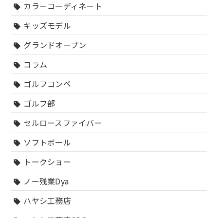
カラーコーディネート
sell
キッズモデル
sell
グランドオープン
sell
コラム
sell
ゴルフコンペ
sell
ゴルフ部
sell
セルロースファイバー
sell
ソフトボール
sell
トークショー
sell
ノー残業Dya
sell
ハヤシ工務店
sell