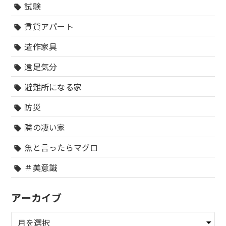
試験
sell
賃貸アパート
sell
造作家具
sell
遠足気分
sell
避難所になる家
sell
防災
sell
隣の凄い家
sell
魚と言ったらマグロ
sell
＃美意識
sell
アーカイブ