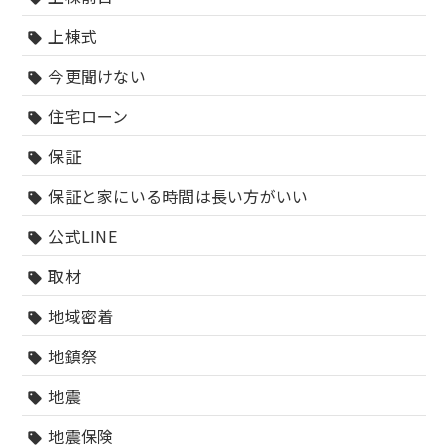
上棟式
sell
今更聞けない
sell
住宅ローン
sell
保証
sell
保証と家にいる時間は長い方がいい
sell
公式LINE
sell
取材
sell
地域密着
sell
地鎮祭
sell
地震
sell
地震保険
sell