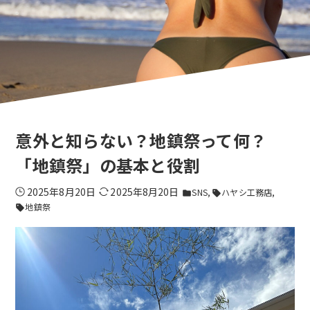
意外と知らない？地鎮祭って何？
「地鎮祭」の基本と役割
2025年8月20日
2025年8月20日
SNS
ハヤシ工務店
folder
sell
地鎮祭
sell