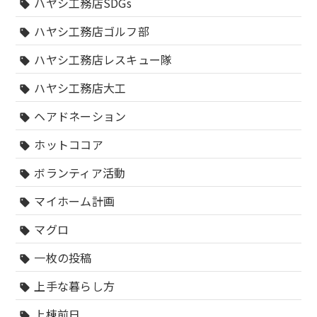
ハヤシ工務店SDGs
sell
ハヤシ工務店ゴルフ部
sell
ハヤシ工務店レスキュー隊
sell
ハヤシ工務店大工
sell
ヘアドネーション
sell
ホットココア
sell
ボランティア活動
sell
マイホーム計画
sell
マグロ
sell
一枚の投稿
sell
上手な暮らし方
sell
上棟前日
sell