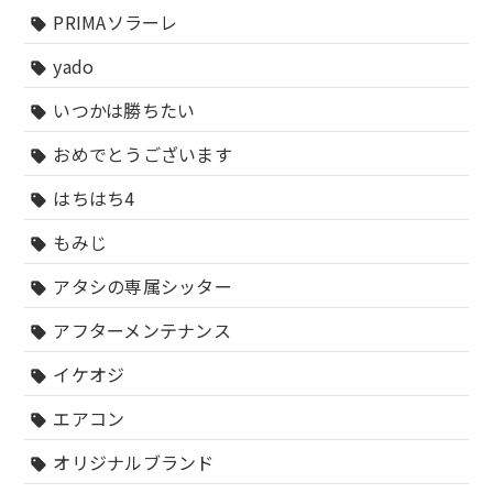
PRIMAソラーレ
sell
yado
sell
いつかは勝ちたい
sell
おめでとうございます
sell
はちはち4
sell
もみじ
sell
アタシの専属シッター
sell
アフターメンテナンス
sell
イケオジ
sell
エアコン
sell
オリジナルブランド
sell