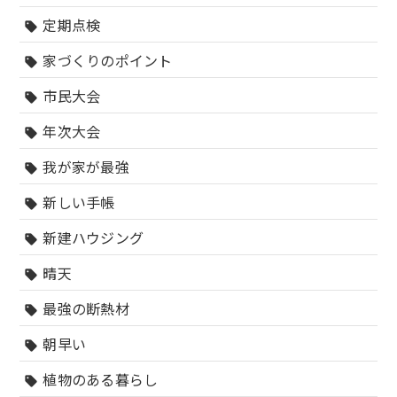
定期点検
sell
家づくりのポイント
sell
市民大会
sell
年次大会
sell
我が家が最強
sell
新しい手帳
sell
新建ハウジング
sell
晴天
sell
最強の断熱材
sell
朝早い
sell
植物のある暮らし
sell