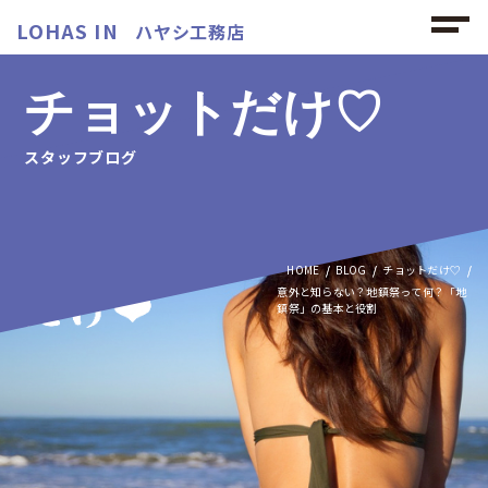
LOHAS IN
ハヤシ工務店
チョットだけ♡
スタッフブログ
HOME
BLOG
チョットだけ♡
意外と知らない？地鎮祭って何？「地
鎮祭」の基本と役割