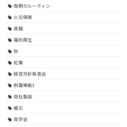
毎朝のルーティン
sell
火災保険
sell
真鍮
sell
福利厚生
sell
秋
sell
紅葉
sell
経営方針発表会
sell
耐震等級3
sell
自社製造
sell
被災
sell
見学会
sell