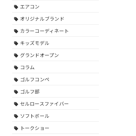
エアコン
sell
オリジナルブランド
sell
カラーコーディネート
sell
キッズモデル
sell
グランドオープン
sell
コラム
sell
ゴルフコンペ
sell
ゴルフ部
sell
セルロースファイバー
sell
ソフトボール
sell
トークショー
sell