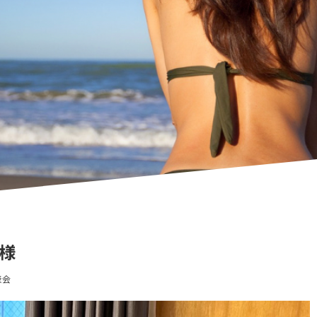
ト様
表会