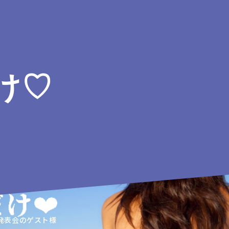
け♡
針発表会のゲスト様