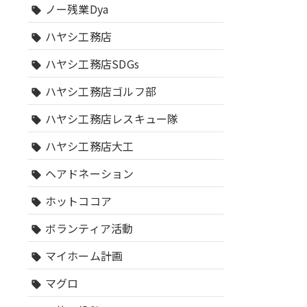
ノー残業Dya
sell
ハヤシ工務店
sell
ハヤシ工務店SDGs
sell
ハヤシ工務店ゴルフ部
sell
ハヤシ工務店レスキュー隊
sell
ハヤシ工務店大工
sell
ヘアドネーション
sell
ホットココア
sell
ボランティア活動
sell
マイホーム計画
sell
マグロ
sell