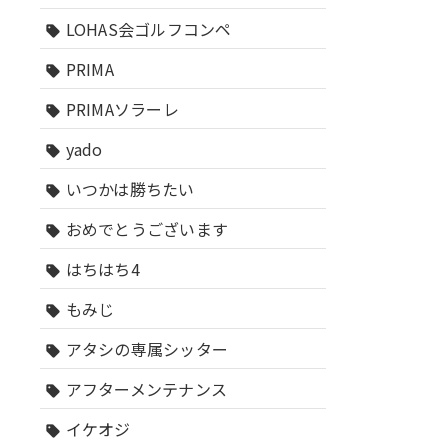
LOHAS会ゴルフコンペ
sell
PRIMA
sell
PRIMAソラーレ
sell
yado
sell
いつかは勝ちたい
sell
おめでとうございます
sell
はちはち4
sell
もみじ
sell
アタシの専属シッター
sell
アフターメンテナンス
sell
イケオジ
sell