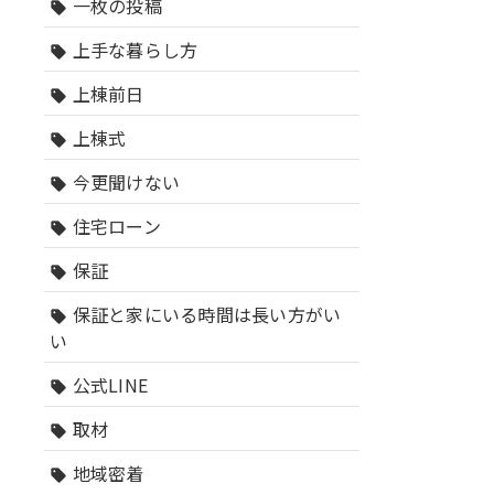
一枚の投稿
sell
上手な暮らし方
sell
上棟前日
sell
上棟式
sell
今更聞けない
sell
住宅ローン
sell
保証
sell
保証と家にいる時間は長い方がい
sell
い
公式LINE
sell
取材
sell
地域密着
sell