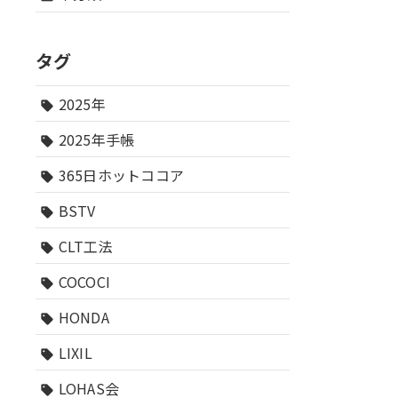
タグ
2025年
sell
2025年手帳
sell
365日ホットココア
sell
BSTV
sell
CLT工法
sell
COCOCI
sell
HONDA
sell
LIXIL
sell
LOHAS会
sell