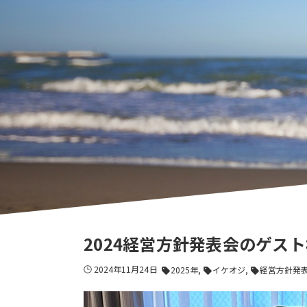
2024経営方針発表会のゲス
2024年11月24日
2025年
イケオジ
経営方針発
sell
sell
sell