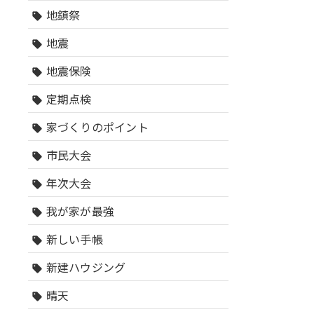
地鎮祭
sell
地震
sell
地震保険
sell
定期点検
sell
家づくりのポイント
sell
市民大会
sell
年次大会
sell
我が家が最強
sell
新しい手帳
sell
新建ハウジング
sell
晴天
sell