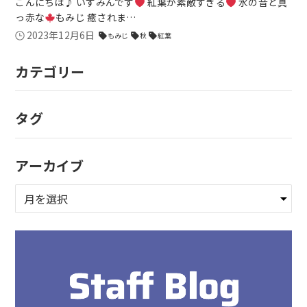
こんにちは♪ いずみんです
紅葉が素敵すぎる
水の音と真
っ赤な
もみじ 癒されま…
2023年12月6日
もみじ
秋
紅葉
sell
sell
sell
カテゴリー
タグ
アーカイブ