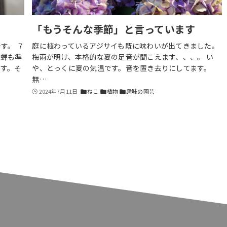
「もうそんな季節」と言っています
す。 ７
庭に植わっているアジサイも既に味わいが出てきました。
だ蝉も準
梅雨が明け、本格的な夏の足音が聞こえます、、、。 い
す。そ
や、とっくに夏の気温です。音を置き去りにしてます。
無…
2024年7月11日
ねこ
植物
趣味の園芸
folder
folder
folder