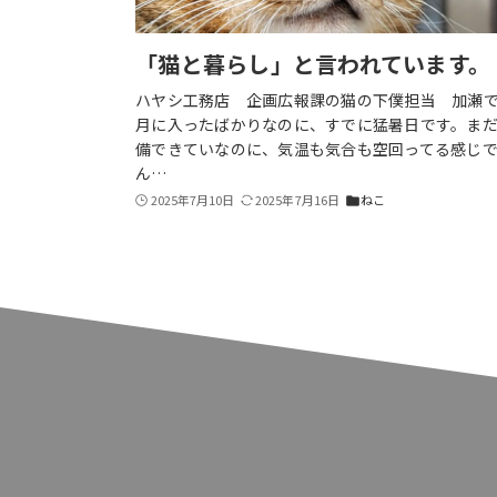
「猫と暮らし」と言われています。
ハヤシ工務店 企画広報課の猫の下僕担当 加瀬で
月に入ったばかりなのに、すでに猛暑日です。ま
備できていなのに、気温も気合も空回ってる感じで
ん…
2025年7月10日
2025年7月16日
ねこ
folder