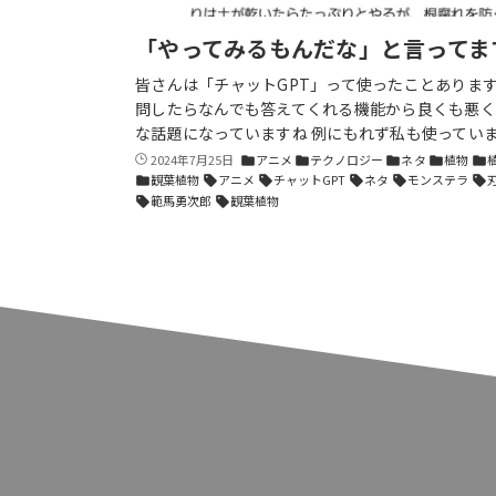
「やってみるもんだな」と言ってま
皆さんは「チャットGPT」って使ったことあります
問したらなんでも答えてくれる機能から良くも悪く
な話題になっていますね 例にもれず私も使ってい
2024年7月25日
アニメ
テクノロジー
ネタ
植物
folder
folder
folder
folder
folder
観葉植物
アニメ
チャットGPT
ネタ
モンステラ
folder
sell
sell
sell
sell
sell
範馬勇次郎
観葉植物
sell
sell