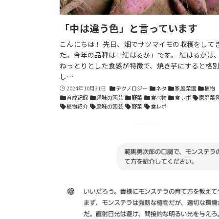
「中は違う色」と言っています
こんにちは！ 先日、畑でサツマイモの収穫をして
た。今年の品種は「紅はるか」です。 紅はるかは
ねっとりとした食感が特徴で、焼き芋にすると格
し…
2024年10月31日
テクノロジー
ネタ
家庭菜園
植物
folder
folder
folder
folder
育成記録
趣味の園芸
野菜
食べ物
食レポ
家庭菜
folder
folder
folder
folder
folder
sell
植物紹介
趣味の園芸
野菜
食レポ
sell
sell
sell
sell