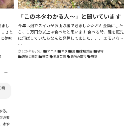
「このネタわかる人〜」と聞いています
きまし
今年は畑でスイカが沢山収穫できましたたぶん金額にした
、甘さと
ら、１万円分以上は食べたと思います 食べる時、種を庭先
別に美味
に飛ばしていたらなんと発芽してました、、、 エモいな〜
…
2024年9月5日
アニメ
ネタ
夏
家庭菜園
植物
folder
folder
folder
folder
folder
園
趣味の園芸
野菜
家庭菜園
趣味の園芸
野菜
folder
folder
sell
sell
sell