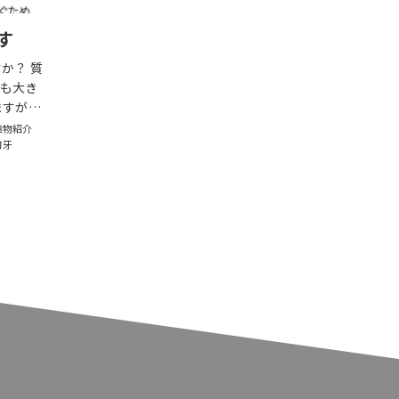
す
か？ 質
も大き
ますが…
植物紹介
刃牙