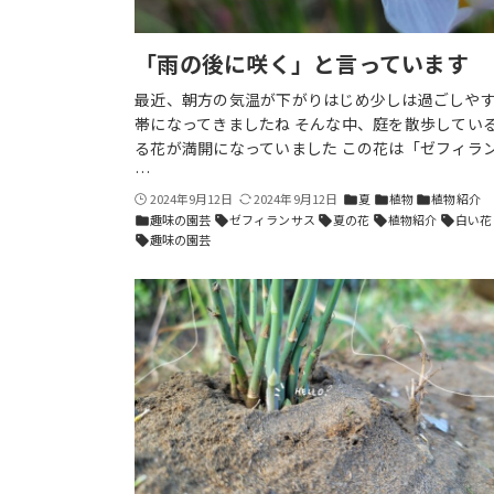
「雨の後に咲く」と言っています
最近、朝方の気温が下がりはじめ少しは過ごしや
帯になってきましたね そんな中、庭を散歩してい
る花が満開になっていました この花は「ゼフィラ
…
2024年9月12日
2024年9月12日
夏
植物
植物紹介
folder
folder
folder
趣味の園芸
ゼフィランサス
夏の花
植物紹介
白い花
folder
sell
sell
sell
sell
趣味の園芸
sell