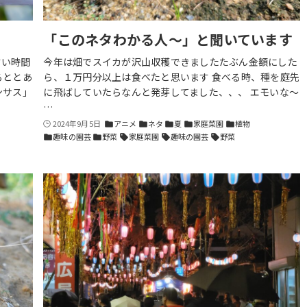
「このネタわかる人〜」と聞いています
すい時間
今年は畑でスイカが沢山収穫できましたたぶん金額にした
るととあ
ら、１万円分以上は食べたと思います 食べる時、種を庭先
ンサス」
に飛ばしていたらなんと発芽してました、、、 エモいな〜
…
2024年9月5日
アニメ
ネタ
夏
家庭菜園
植物
folder
folder
folder
folder
folder
趣味の園芸
野菜
家庭菜園
趣味の園芸
野菜
folder
folder
sell
sell
sell