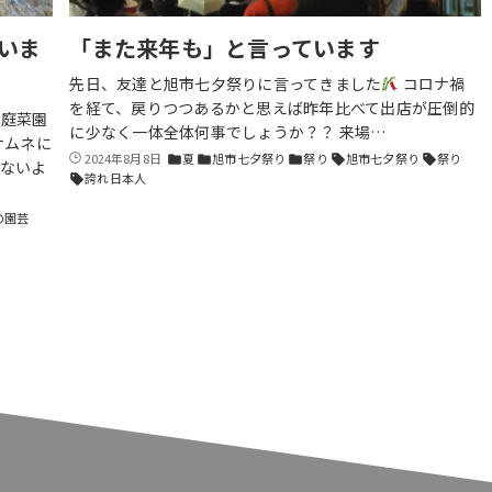
いま
「また来年も」と言っています
先日、友達と旭市七夕祭りに言ってきました
コロナ禍
を経て、戻りつつあるかと思えば昨年比べて出店が圧倒的
家庭菜園
に少なく一体全体何事でしょうか？？ 来場…
サムネに
2024年8月8日
夏
旭市七夕祭り
祭り
旭市七夕祭り
祭り
folder
folder
folder
sell
sell
ないよ
誇れ日本人
sell
の園芸