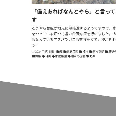
「備えあればなんとやら」と言って
す
どうやら台風が地元に急接近するようですので、
をやっている畑や花壇の台風対策を行いました。 
もなっているアスパラガスも支柱を立て、枝が折れ
う…
2024年8月15日
夏
家庭菜園
植物
育成記録
趣味
folder
folder
folder
folder
folder
野菜
台風
家庭菜園
趣味の園芸
野菜
folder
sell
sell
sell
sell