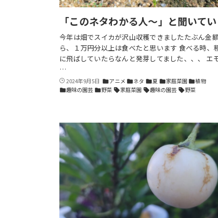
「このネタわかる人〜」と聞いてい
今年は畑でスイカが沢山収穫できましたたぶん金
ら、１万円分以上は食べたと思います 食べる時、
に飛ばしていたらなんと発芽してました、、、 エ
…
2024年9月5日
アニメ
ネタ
夏
家庭菜園
植物
folder
folder
folder
folder
folder
趣味の園芸
野菜
家庭菜園
趣味の園芸
野菜
folder
folder
sell
sell
sell