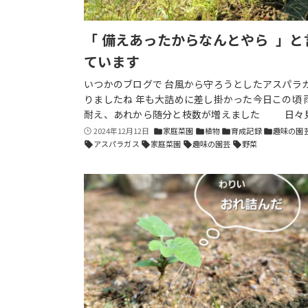
「 備えあったからなんとやら 」と
ています
いつかのブログで 台風から守ろうとしたアスパラ
りましたね 年も大詰めに差し掛かった今日この頃 
耐え、あれから随分と枝数が増えました 日々
2024年12月12日
家庭菜園
植物
育成記録
趣味の園
folder
folder
folder
folder
アスパラガス
家庭菜園
趣味の園芸
野菜
sell
sell
sell
sell