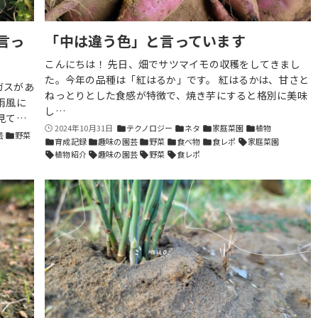
言っ
「中は違う色」と言っています
こんにちは！ 先日、畑でサツマイモの収穫をしてきまし
た。今年の品種は「紅はるか」です。 紅はるかは、甘さと
ガスがあ
ねっとりとした食感が特徴で、焼き芋にすると格別に美味
雨風に
し…
見て…
2024年10月31日
テクノロジー
ネタ
家庭菜園
植物
folder
folder
folder
folder
芸
野菜
folder
育成記録
趣味の園芸
野菜
食べ物
食レポ
家庭菜園
folder
folder
folder
folder
folder
sell
植物紹介
趣味の園芸
野菜
食レポ
sell
sell
sell
sell