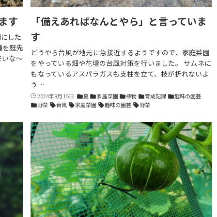
ます
「備えあればなんとやら」と言っていま
す
額にした
種を庭先
どうやら台風が地元に急接近するようですので、家庭菜園
モいな〜
をやっている畑や花壇の台風対策を行いました。 サムネに
もなっているアスパラガスも支柱を立て、枝が折れないよ
う…
2024年8月15日
夏
家庭菜園
植物
育成記録
趣味の園芸
folder
folder
folder
folder
folder
野菜
台風
家庭菜園
趣味の園芸
野菜
folder
sell
sell
sell
sell