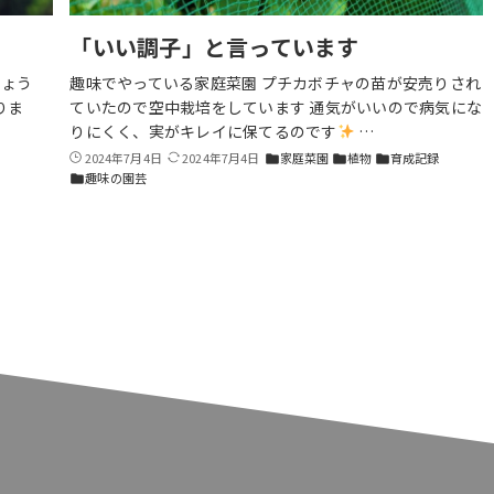
「いい調子」と言っています
しょう
趣味でやっている家庭菜園 プチカボチャの苗が安売りされ
りま
ていたので空中栽培をしています 通気がいいので病気にな
りにくく、実がキレイに保てるのです
…
2024年7月4日
2024年7月4日
家庭菜園
植物
育成記録
folder
folder
folder
趣味の園芸
folder