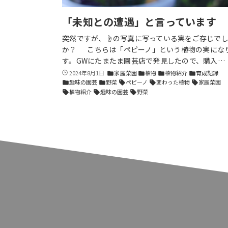
「未知との遭遇」と言っています
突然ですが、☝の写真に写っている実をご存じで
か？ こちらは「ペピーノ」という植物の実にな
す。GWにたまたま園芸店で発見したので、購入…
2024年8月1日
家庭菜園
植物
植物紹介
育成記録
folder
folder
folder
folder
趣味の園芸
野菜
ペピーノ
変わった植物
家庭菜園
folder
folder
sell
sell
sell
植物紹介
趣味の園芸
野菜
sell
sell
sell