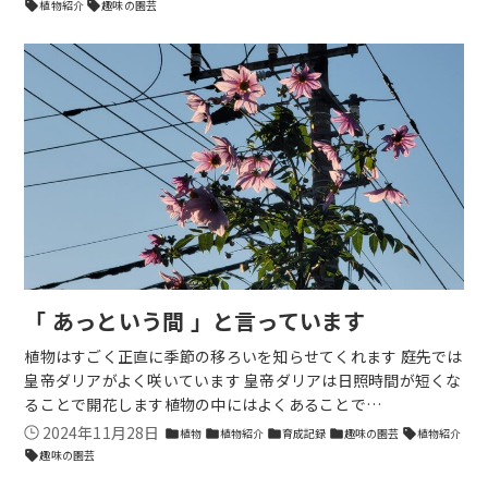
植物紹介
趣味の園芸
sell
sell
「 あっという間 」と言っています
植物はすごく正直に季節の移ろいを知らせてくれます 庭先では
皇帝ダリアがよく咲いています 皇帝ダリアは日照時間が短くな
ることで開花します植物の中にはよくあることで…
2024年11月28日
植物
植物紹介
育成記録
趣味の園芸
植物紹介
folder
folder
folder
folder
sell
趣味の園芸
sell