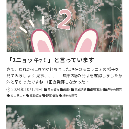
「2ニョッキｯ！」と言っています
さて、あれから1週間が経ちました現在のモニラニアの様子を
見てみましょう 見事、、、 無事2粒の発芽を確認しました‬意
外と早かったですね （正直発芽しなかった…
2024年10月24日
多肉植物
植物
育成記録
観葉植物
趣味の園芸
folder
folder
folder
folder
folder
モニラニア
植物紹介
観葉植物
趣味の園芸
sell
sell
sell
sell