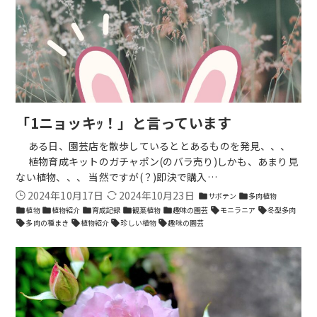
「1ニョッキｯ！」と言っています
ある日、園芸店を散歩しているととあるものを発見、、、
植物育成キットのガチャポン(のバラ売り)しかも、あまり見
ない植物、、、 当然ですが(？)即決で購入…
2024年10月17日
2024年10月23日
サボテン
多肉植物
folder
folder
植物
植物紹介
育成記録
観葉植物
趣味の園芸
モニラニア
冬型多肉
folder
folder
folder
folder
folder
sell
sell
多肉の種まき
植物紹介
珍しい植物
趣味の園芸
sell
sell
sell
sell