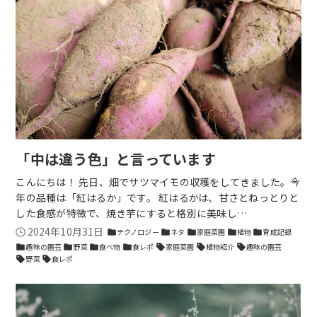
「中は違う色」と言っています
こんにちは！ 先日、畑でサツマイモの収穫をしてきました。今
年の品種は「紅はるか」です。 紅はるかは、甘さとねっとりと
した食感が特徴で、焼き芋にすると格別に美味し…
2024年10月31日
テクノロジー
ネタ
家庭菜園
植物
育成記録
folder
folder
folder
folder
folder
趣味の園芸
野菜
食べ物
食レポ
家庭菜園
植物紹介
趣味の園芸
folder
folder
folder
folder
sell
sell
sell
野菜
食レポ
sell
sell