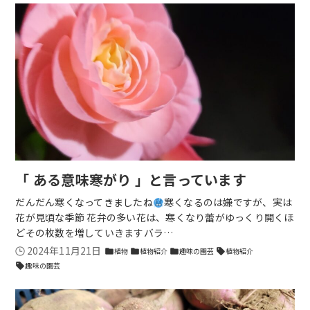
「 ある意味寒がり 」と言っています
だんだん寒くなってきましたね
寒くなるのは嫌ですが、実は
花が見頃な季節 花弁の多い花は、寒くなり蕾がゆっくり開くほ
どその枚数を増していきますバラ…
2024年11月21日
植物
植物紹介
趣味の園芸
植物紹介
folder
folder
folder
sell
趣味の園芸
sell