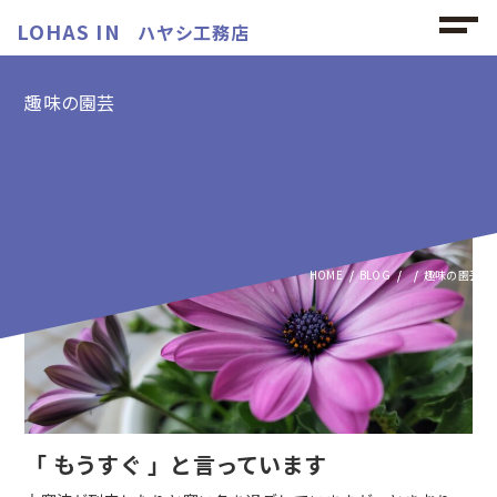
LOHAS IN
ハヤシ工務店
趣味の園芸
趣味の園芸の記事
HOME
BLOG
趣味の園芸
「 もうすぐ 」と言っています