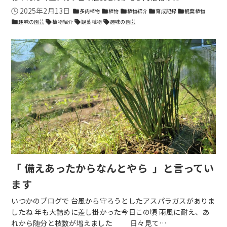
2025年2月13日
多肉植物
植物
植物紹介
育成記録
観葉植物
folder
folder
folder
folder
folder
趣味の園芸
植物紹介
観葉植物
趣味の園芸
folder
sell
sell
sell
「 備えあったからなんとやら 」と言ってい
ます
いつかのブログで 台風から守ろうとしたアスパラガスがありま
したね 年も大詰めに差し掛かった今日この頃 雨風に耐え、あ
れから随分と枝数が増えました 日々見て…