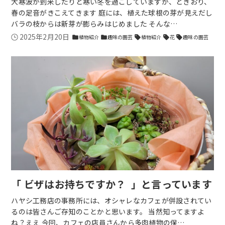
大寒波が到来したりと寒い冬を過ごしていますが、ときおり、
春の足音がきこえてきます 庭には、植えた球根の芽が見えだし
バラの枝からは新芽が膨らみはじめました そんな…
2025年2月20日
植物紹介
趣味の園芸
植物紹介
花
趣味の園芸
folder
folder
sell
sell
sell
「 ビザはお持ちですか？ 」と言っています
ハヤシ工務店の事務所には、オシャレなカフェが併設されてい
るのは皆さんご存知のことかと思います。 当然知ってますよ
ね？ええ 今回、カフェの店員さんから多肉植物の保…