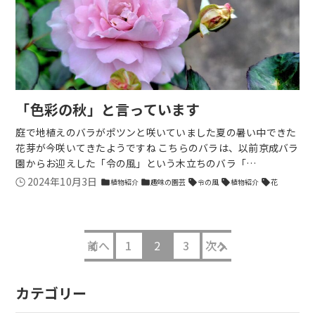
「色彩の秋」と言っています
庭で地植えのバラがポツンと咲いていました夏の暑い中できた
花芽が今咲いてきたようですね こちらのバラは、以前京成バラ
園からお迎えした「令の風」という木立ちのバラ「…
2024年10月3日
植物紹介
趣味の園芸
令の風
植物紹介
花
folder
folder
sell
sell
sell
前へ
1
2
3
次へ
カテゴリー