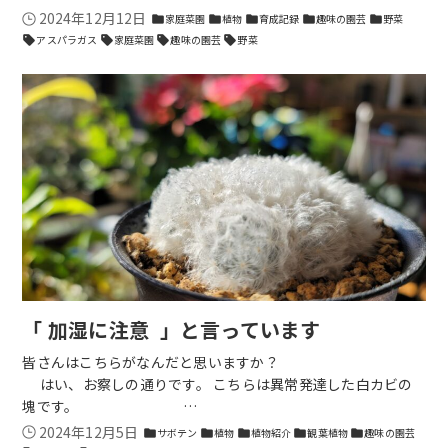
2024年12月12日
家庭菜園
植物
育成記録
趣味の園芸
野菜
folder
folder
folder
folder
folder
アスパラガス
家庭菜園
趣味の園芸
野菜
sell
sell
sell
sell
「 加湿に注意 」と言っています
皆さんはこちらがなんだと思いますか？
はい、お察しの通りです。 こちらは異常発達した白カビの
塊です。 …
2024年12月5日
サボテン
植物
植物紹介
観葉植物
趣味の園芸
folder
folder
folder
folder
folder