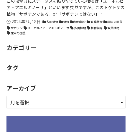
この攻撃力にステータスを振り切っている植物は「ユーホルビ
ア・アエルギノーサ」といいます 突然ですが、このトゲトゲの
植物「サボテンである」or「サボテンではない」…
2024年7月18日
多肉植物
植物
植物紹介
観葉植物
趣味の園芸
folder
folder
folder
folder
folder
サボテン
ユーホルビア・アエルギノーサ
多肉植物
植物紹介
観葉植物
sell
sell
sell
sell
sell
趣味の園芸
sell
カテゴリー
タグ
アーカイブ