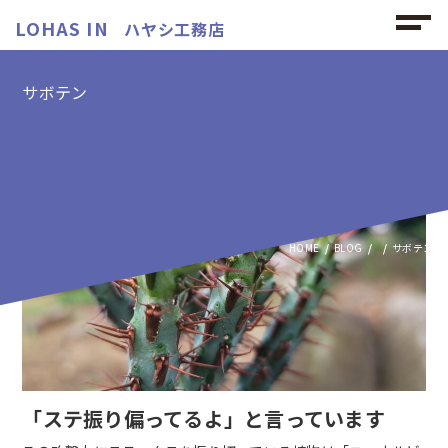
LOHAS IN
ハヤシ工務店
サボテン
サボテンの記事
HOME
BLOG
サボテン
「ステ振り偏ってるよ」と言っています