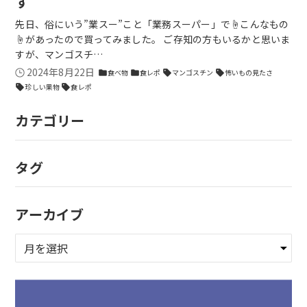
す
先日、俗にいう”業スー”こと「業務スーパー」で☝こんなもの
☝があったので買ってみました。 ご存知の方もいるかと思いま
すが、マンゴスチ…
2024年8月22日
食べ物
食レポ
マンゴスチン
怖いもの見たさ
folder
folder
sell
sell
珍しい果物
食レポ
sell
sell
カテゴリー
タグ
アーカイブ