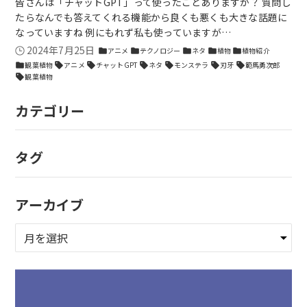
皆さんは「チャットGPT」って使ったことありますか？ 質問し
たらなんでも答えてくれる機能から良くも悪くも大きな話題に
なっていますね 例にもれず私も使っていますが…
2024年7月25日
アニメ
テクノロジー
ネタ
植物
植物紹介
folder
folder
folder
folder
folder
観葉植物
アニメ
チャットGPT
ネタ
モンステラ
刃牙
範馬勇次郎
folder
sell
sell
sell
sell
sell
sell
観葉植物
sell
カテゴリー
タグ
アーカイブ