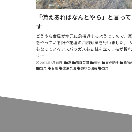
「備えあればなんとやら」と言って
す
どうやら台風が地元に急接近するようですので、
をやっている畑や花壇の台風対策を行いました。 
もなっているアスパラガスも支柱を立て、枝が折れ
う…
2024年8月15日
夏
家庭菜園
植物
育成記録
趣味
folder
folder
folder
folder
folder
野菜
台風
家庭菜園
趣味の園芸
野菜
folder
sell
sell
sell
sell