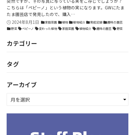
突然ですが、☝の写真に写っている実をご存じでしょうか？
こちらは「ペピーノ」という植物の実になります。GWにたま
たま園芸店で発見したので、購入…
2024年8月1日
家庭菜園
植物
植物紹介
育成記録
趣味の園芸
folder
folder
folder
folder
folder
野菜
ペピーノ
変わった植物
家庭菜園
植物紹介
趣味の園芸
野菜
folder
sell
sell
sell
sell
sell
sell
カテゴリー
タグ
アーカイブ