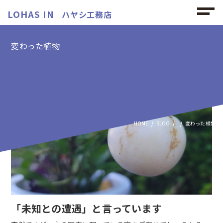
LOHAS IN
ハヤシ工務店
変わった植物
変わった植物の記事
HOME
BLOG
変わった植物
「未知との遭遇」と言っています