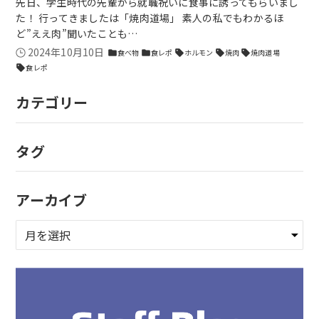
先日、学生時代の先輩から就職祝いに食事に誘ってもらいまし
た！ 行ってきましたは「焼肉道場」 素人の私でもわかるほ
ど”ええ肉”聞いたことも…
2024年10月10日
食べ物
食レポ
ホルモン
焼肉
焼肉道場
folder
folder
sell
sell
sell
食レポ
sell
カテゴリー
タグ
アーカイブ