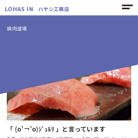
LOHAS IN
ハヤシ工務店
焼肉道場
焼肉道場の記事
HOME
BLOG
焼肉道場
「 (о’￢’о)ｼﾞｭﾙﾘ 」と言っています