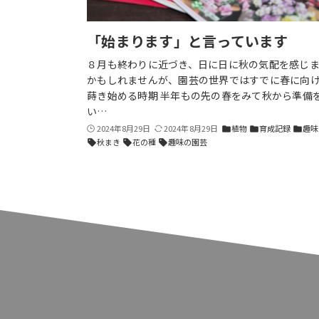
「始まります」と言っています
８月も終わりに近づき、日に日に秋の気配を感じま
かもしれませんが、園芸の世界ではすでに春に向
蒔き始める時期 半年もの先の春をみて秋から準備
い…
2024年8月29日
2024年8月29日
植物
育成記録
趣味
folder
folder
folder
秋まき
花の種
趣味の園芸
sell
sell
sell