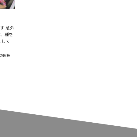
す 意外
け、種を
をして
の園芸