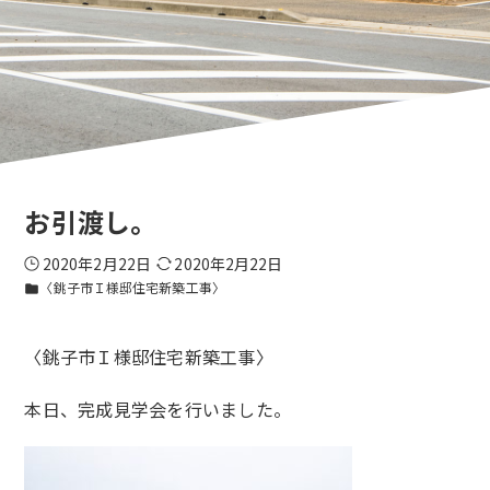
お引渡し。
2020年2月22日
2020年2月22日
〈銚子市Ｉ様邸住宅新築工事〉
folder
〈銚子市Ｉ様邸住宅新築工事〉
本日、完成見学会を行いました。