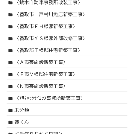
〈鏑木自動車事務所改装工事〉
folder
〈香取市 戸村川魚店新築工事〉
folder
〈香取市ＦＨ様邸新築工事〉
folder
〈香取市ＹＳ様邸外部改修工事〉
folder
〈香取郡Ｔ様邸住宅新築工事〉
folder
〈Ａ市某施設新築工事〉
folder
〈Ｆ市Ｍ様邸住宅新築工事〉
folder
〈Ｎ市某施設新築工事〉
folder
〈ｱﾘﾀﾎｯｸｻｲｴﾝｽ事務所新築工事〉
folder
未分類
folder
蓮くん
folder
＜手作りおかず日記＞