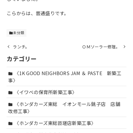
こらからは、普通盛りです。
未分類
folder
ランチ。
ＯＭソーラー修理。
カテゴリー
〈1K GOOD NEIGHBORS JAM ＆ PASTE 新築工
folder
事〉
〈イワベの保育所新築工事〉
folder
〈ホンダカーズ東総 イオンモール銚子店 店舗
folder
改修工事〉
〈ホンダカーズ東総匝瑳店新築工事〉
folder