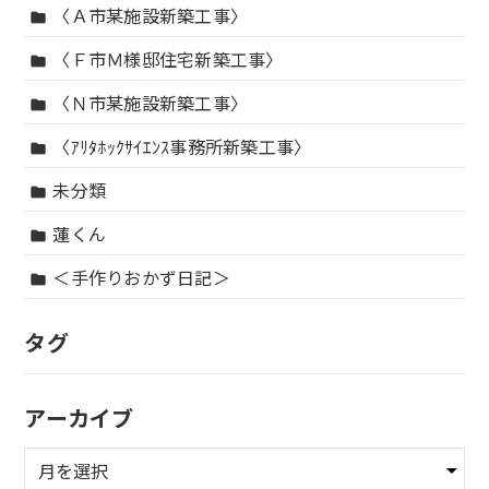
〈Ａ市某施設新築工事〉
folder
〈Ｆ市Ｍ様邸住宅新築工事〉
folder
〈Ｎ市某施設新築工事〉
folder
〈ｱﾘﾀﾎｯｸｻｲｴﾝｽ事務所新築工事〉
folder
未分類
folder
蓮くん
folder
＜手作りおかず日記＞
folder
タグ
アーカイブ