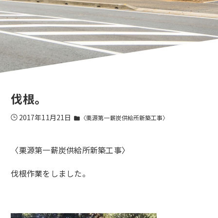
伐根。
2017年11月21日
〈栗源第一薪炭供給所新築工事〉
folder
〈栗源第一薪炭供給所新築工事〉
伐根作業をしました。