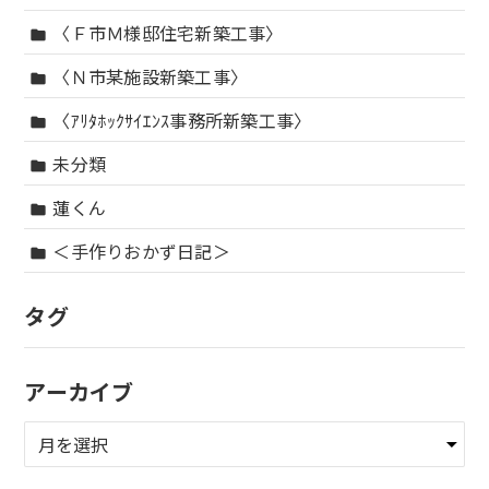
〈Ｆ市Ｍ様邸住宅新築工事〉
folder
〈Ｎ市某施設新築工事〉
folder
〈ｱﾘﾀﾎｯｸｻｲｴﾝｽ事務所新築工事〉
folder
未分類
folder
蓮くん
folder
＜手作りおかず日記＞
folder
タグ
アーカイブ