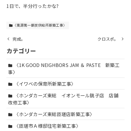
1日で、半分行ったかな?
〈栗源第一薪炭供給所新築工事〉
folder
完成。
クロスポ。
カテゴリー
〈1K GOOD NEIGHBORS JAM ＆ PASTE 新築工
folder
事〉
〈イワベの保育所新築工事〉
folder
〈ホンダカーズ東総 イオンモール銚子店 店舗
folder
改修工事〉
〈ホンダカーズ東総匝瑳店新築工事〉
folder
〈匝瑳市Ａ様邸住宅新築工事〉
folder