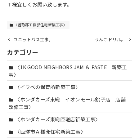
Ｔ様宜しくお願い致します。
〈香取郡Ｔ様邸住宅新築工事〉
folder
ユニットバス工事。
うんこドリル。
カテゴリー
〈1K GOOD NEIGHBORS JAM ＆ PASTE 新築工
folder
事〉
〈イワベの保育所新築工事〉
folder
〈ホンダカーズ東総 イオンモール銚子店 店舗
folder
改修工事〉
〈ホンダカーズ東総匝瑳店新築工事〉
folder
〈匝瑳市Ａ様邸住宅新築工事〉
folder