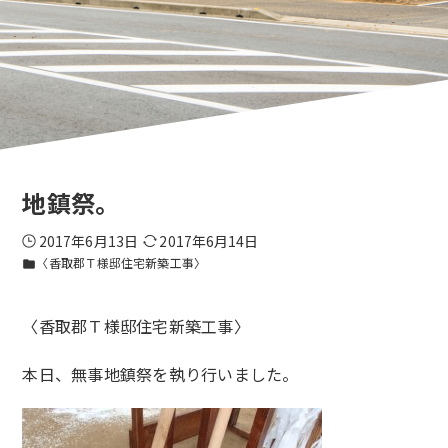
地鎮祭。
2017年6月13日
2017年6月14日
〈香取郡Ｔ様邸住宅新築工事〉
folder
〈香取郡Ｔ様邸住宅新築工事〉
本日、無事地鎮祭を執り行いました。