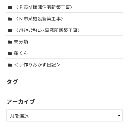
〈Ｆ市Ｍ様邸住宅新築工事〉
folder
〈Ｎ市某施設新築工事〉
folder
〈ｱﾘﾀﾎｯｸｻｲｴﾝｽ事務所新築工事〉
folder
未分類
folder
蓮くん
folder
＜手作りおかず日記＞
folder
タグ
アーカイブ