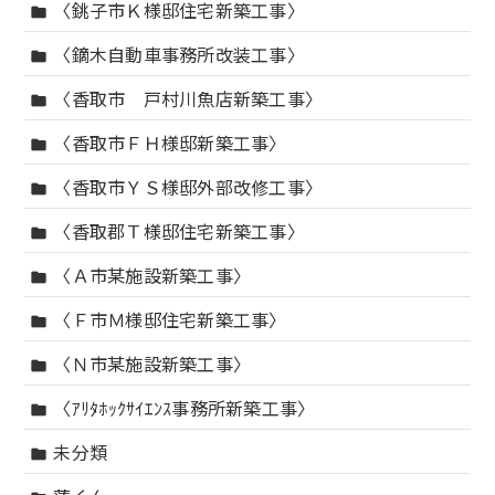
〈銚子市Ｋ様邸住宅新築工事〉
folder
〈鏑木自動車事務所改装工事〉
folder
〈香取市 戸村川魚店新築工事〉
folder
〈香取市ＦＨ様邸新築工事〉
folder
〈香取市ＹＳ様邸外部改修工事〉
folder
〈香取郡Ｔ様邸住宅新築工事〉
folder
〈Ａ市某施設新築工事〉
folder
〈Ｆ市Ｍ様邸住宅新築工事〉
folder
〈Ｎ市某施設新築工事〉
folder
〈ｱﾘﾀﾎｯｸｻｲｴﾝｽ事務所新築工事〉
folder
未分類
folder