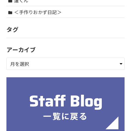
蓮くん
folder
＜手作りおかず日記＞
folder
タグ
アーカイブ