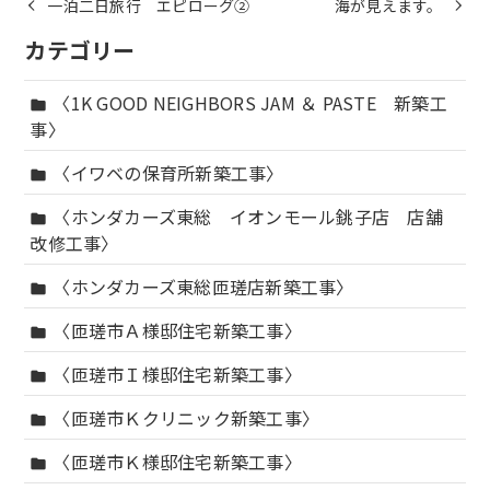
一泊二日旅行 エピローグ②
海が見えます。
カテゴリー
〈1K GOOD NEIGHBORS JAM ＆ PASTE 新築工
folder
事〉
〈イワベの保育所新築工事〉
folder
〈ホンダカーズ東総 イオンモール銚子店 店舗
folder
改修工事〉
〈ホンダカーズ東総匝瑳店新築工事〉
folder
〈匝瑳市Ａ様邸住宅新築工事〉
folder
〈匝瑳市Ｉ様邸住宅新築工事〉
folder
〈匝瑳市Ｋクリニック新築工事〉
folder
〈匝瑳市Ｋ様邸住宅新築工事〉
folder