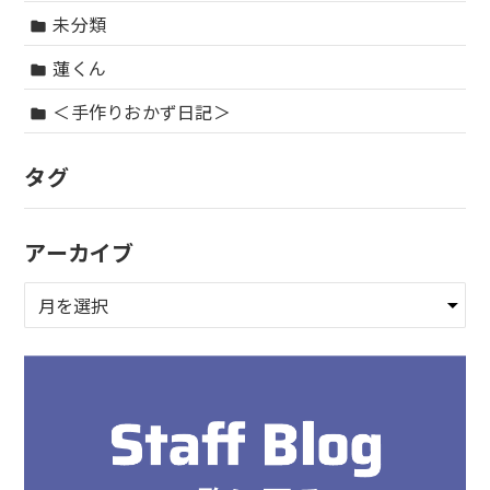
未分類
folder
蓮くん
folder
＜手作りおかず日記＞
folder
タグ
アーカイブ