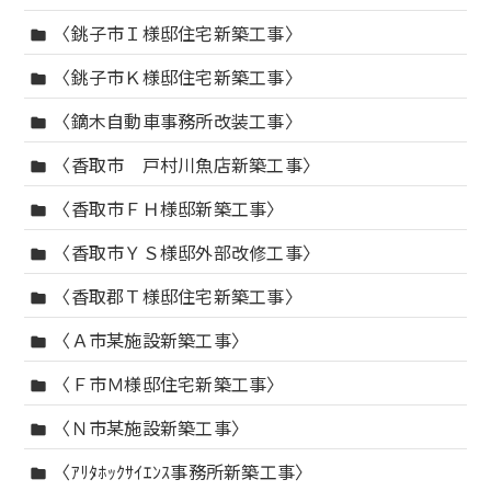
〈銚子市Ｉ様邸住宅新築工事〉
folder
〈銚子市Ｋ様邸住宅新築工事〉
folder
〈鏑木自動車事務所改装工事〉
folder
〈香取市 戸村川魚店新築工事〉
folder
〈香取市ＦＨ様邸新築工事〉
folder
〈香取市ＹＳ様邸外部改修工事〉
folder
〈香取郡Ｔ様邸住宅新築工事〉
folder
〈Ａ市某施設新築工事〉
folder
〈Ｆ市Ｍ様邸住宅新築工事〉
folder
〈Ｎ市某施設新築工事〉
folder
〈ｱﾘﾀﾎｯｸｻｲｴﾝｽ事務所新築工事〉
folder