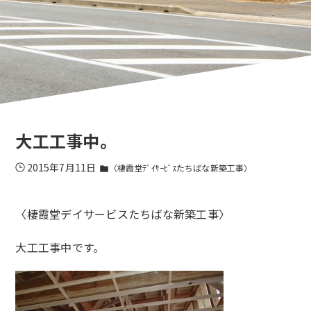
大工工事中。
2015年7月11日
〈棲霞堂ﾃﾞｲｻｰﾋﾞｽたちばな新築工事〉
folder
〈棲霞堂デイサービスたちばな新築工事〉
大工工事中です。