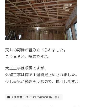
天井の野縁が組み立てられました。
こう見ると、綺麗ですね。
大工工事は順調ですが、
外壁工事は雨で１週間足止めされました。
少し天気が続きそうなので、挽回しますよ。
〈棲霞堂ﾃﾞｲｻｰﾋﾞｽたちばな新築工事〉
folder