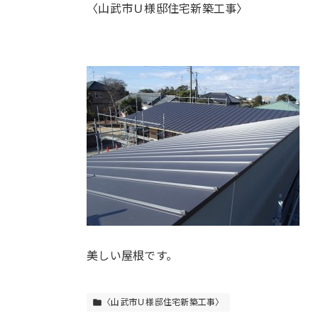
〈山武市Ｕ様邸住宅新築工事〉
美しい屋根です。
〈山武市Ｕ様邸住宅新築工事〉
folder