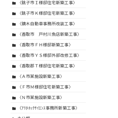
〈銚子市Ｉ様邸住宅新築工事〉
folder
〈銚子市Ｋ様邸住宅新築工事〉
folder
〈鏑木自動車事務所改装工事〉
folder
〈香取市 戸村川魚店新築工事〉
folder
〈香取市ＦＨ様邸新築工事〉
folder
〈香取市ＹＳ様邸外部改修工事〉
folder
〈香取郡Ｔ様邸住宅新築工事〉
folder
〈Ａ市某施設新築工事〉
folder
〈Ｆ市Ｍ様邸住宅新築工事〉
folder
〈Ｎ市某施設新築工事〉
folder
〈ｱﾘﾀﾎｯｸｻｲｴﾝｽ事務所新築工事〉
folder