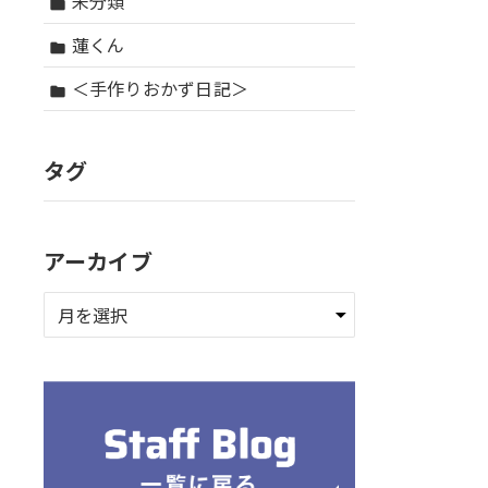
未分類
folder
蓮くん
folder
＜手作りおかず日記＞
folder
タグ
アーカイブ