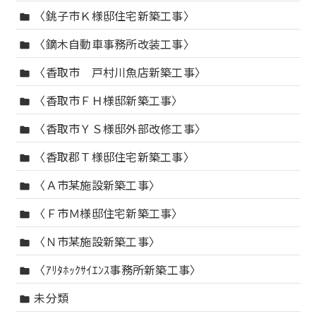
〈銚子市Ｋ様邸住宅新築工事〉
folder
〈鏑木自動車事務所改装工事〉
folder
〈香取市 戸村川魚店新築工事〉
folder
〈香取市ＦＨ様邸新築工事〉
folder
〈香取市ＹＳ様邸外部改修工事〉
folder
〈香取郡Ｔ様邸住宅新築工事〉
folder
〈Ａ市某施設新築工事〉
folder
〈Ｆ市Ｍ様邸住宅新築工事〉
folder
〈Ｎ市某施設新築工事〉
folder
〈ｱﾘﾀﾎｯｸｻｲｴﾝｽ事務所新築工事〉
folder
未分類
folder