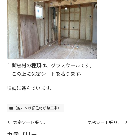
↑断熱材の種類は、グラスウールです。
この上に気密シートを貼ります。
順調に進んでいます。
〈旭市Ｍ様邸住宅新築工事〉
folder
気密シート張り。
気密シート張り。
カテゴリー