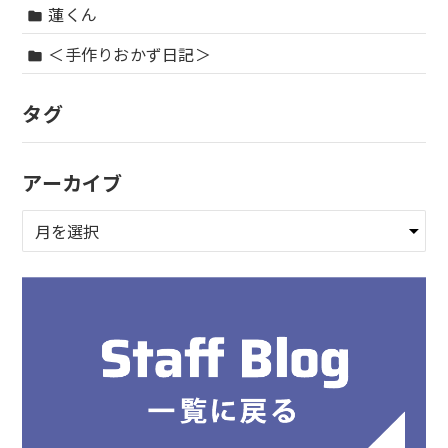
蓮くん
folder
＜手作りおかず日記＞
folder
タグ
アーカイブ