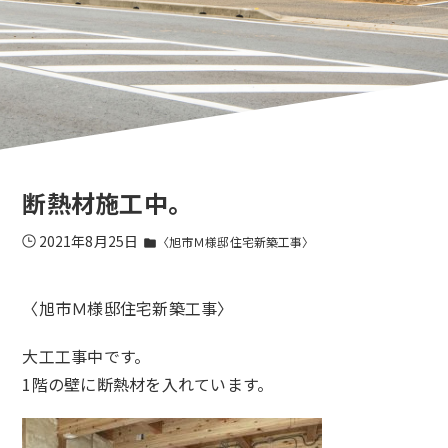
断熱材施工中。
2021年8月25日
〈旭市Ｍ様邸住宅新築工事〉
folder
〈旭市Ｍ様邸住宅新築工事〉
大工工事中です。
1階の壁に断熱材を入れています。