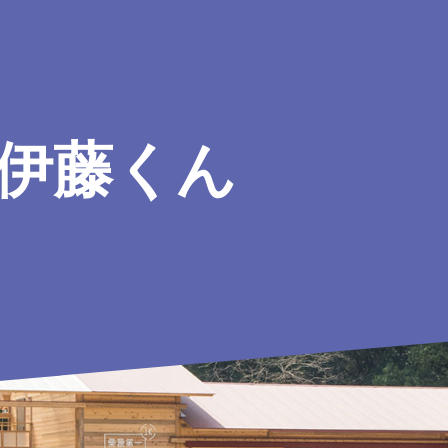
IN伊藤くん
。