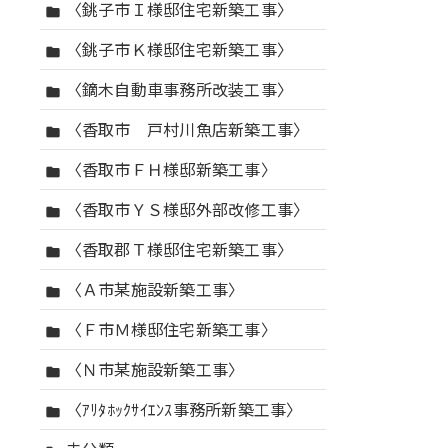
〈銚子市Ｉ様邸住宅新築工事〉
folder
〈銚子市Ｋ様邸住宅新築工事〉
folder
〈鏑木自動車事務所改装工事〉
folder
〈香取市 戸村川魚店新築工事〉
folder
〈香取市ＦＨ様邸新築工事〉
folder
〈香取市ＹＳ様邸外部改修工事〉
folder
〈香取郡Ｔ様邸住宅新築工事〉
folder
〈Ａ市某施設新築工事〉
folder
〈Ｆ市Ｍ様邸住宅新築工事〉
folder
〈Ｎ市某施設新築工事〉
folder
〈ｱﾘﾀﾎｯｸｻｲｴﾝｽ事務所新築工事〉
folder