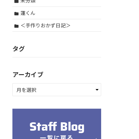
未分類
folder
蓮くん
folder
＜手作りおかず日記＞
folder
タグ
アーカイブ