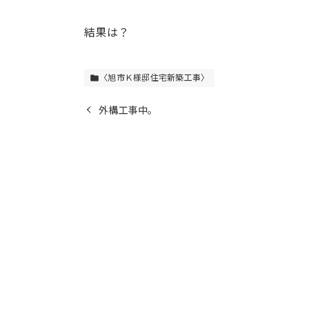
結果は？
〈旭市Ｋ様邸住宅新築工事〉
folder
外構工事中。