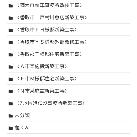
〈鏑木自動車事務所改装工事〉
folder
〈香取市 戸村川魚店新築工事〉
folder
〈香取市ＦＨ様邸新築工事〉
folder
〈香取市ＹＳ様邸外部改修工事〉
folder
〈香取郡Ｔ様邸住宅新築工事〉
folder
〈Ａ市某施設新築工事〉
folder
〈Ｆ市Ｍ様邸住宅新築工事〉
folder
〈Ｎ市某施設新築工事〉
folder
〈ｱﾘﾀﾎｯｸｻｲｴﾝｽ事務所新築工事〉
folder
未分類
folder
蓮くん
folder