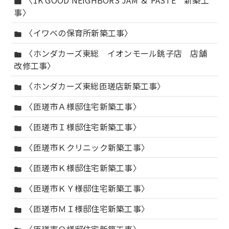
〈1K GOOD NEIGHBORS JAM ＆ PASTE 新築工
folder
事〉
〈イワベの保育所新築工事〉
folder
〈ホンダカーズ東総 イオンモール銚子店 店舗
folder
改修工事〉
〈ホンダカーズ東総匝瑳店新築工事〉
folder
〈匝瑳市Ａ様邸住宅新築工事〉
folder
〈匝瑳市Ｉ様邸住宅新築工事〉
folder
〈匝瑳市Ｋクリニック新築工事〉
folder
〈匝瑳市Ｋ様邸住宅新築工事〉
folder
〈匝瑳市ＫＹ様邸住宅新築工事〉
folder
〈匝瑳市ＭＩ様邸住宅新築工事〉
folder