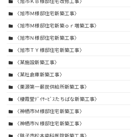
〈旭市ＫＢ様邸住宅改修工事〉
folder
〈旭市Ｍ様邸住宅新築工事〉
folder
〈旭市Ｍ様邸住宅新築ｏｒ増築工事〉
folder
〈旭市Ｎ様邸住宅新築工事〉
folder
〈旭市ＴＹ様邸住宅新築工事〉
folder
〈某施設新築工事〉
folder
〈某社倉庫新築工事〉
folder
〈栗源第一薪炭供給所新築工事〉
folder
〈棲霞堂ﾃﾞｲｻｰﾋﾞｽたちばな新築工事〉
folder
〈神栖市Ｍ様邸住宅新築工事〉
folder
〈神栖市Ｎ様邸住宅新築工事〉
folder
〈銚子市松本歯科医院新築工事〉
folder