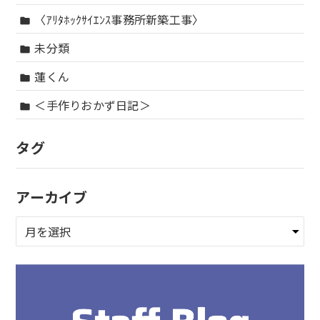
〈ｱﾘﾀﾎｯｸｻｲｴﾝｽ事務所新築工事〉
folder
未分類
folder
蓮くん
folder
＜手作りおかず日記＞
folder
タグ
アーカイブ