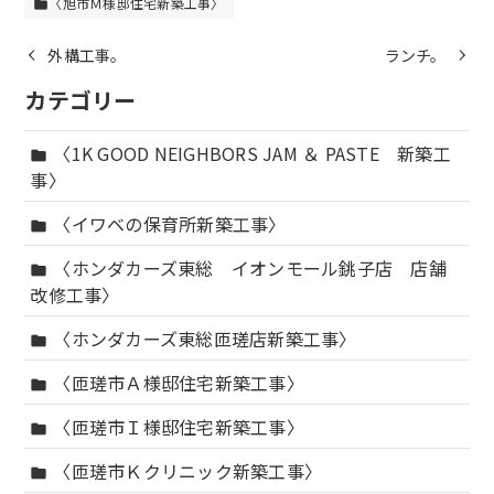
〈旭市Ｍ様邸住宅新築工事〉
folder
外構工事。
ランチ。
カテゴリー
〈1K GOOD NEIGHBORS JAM ＆ PASTE 新築工
folder
事〉
〈イワベの保育所新築工事〉
folder
〈ホンダカーズ東総 イオンモール銚子店 店舗
folder
改修工事〉
〈ホンダカーズ東総匝瑳店新築工事〉
folder
〈匝瑳市Ａ様邸住宅新築工事〉
folder
〈匝瑳市Ｉ様邸住宅新築工事〉
folder
〈匝瑳市Ｋクリニック新築工事〉
folder