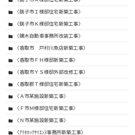
folder
〈銚子市Ｉ様邸住宅新築工事〉
folder
〈銚子市Ｋ様邸住宅新築工事〉
folder
〈鏑木自動車事務所改装工事〉
folder
〈香取市 戸村川魚店新築工事〉
folder
〈香取市ＦＨ様邸新築工事〉
folder
〈香取市ＹＳ様邸外部改修工事〉
folder
〈香取郡Ｔ様邸住宅新築工事〉
folder
〈Ａ市某施設新築工事〉
folder
〈Ｆ市Ｍ様邸住宅新築工事〉
folder
〈Ｎ市某施設新築工事〉
folder
〈ｱﾘﾀﾎｯｸｻｲｴﾝｽ事務所新築工事〉
folder