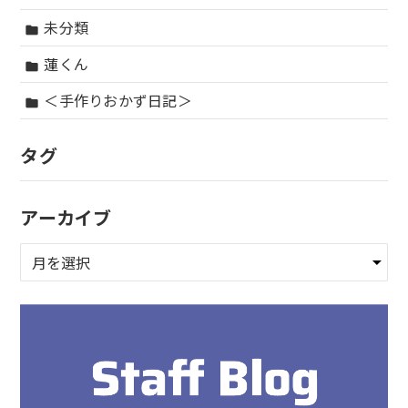
未分類
folder
蓮くん
folder
＜手作りおかず日記＞
folder
タグ
アーカイブ