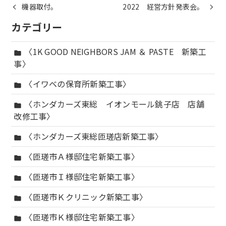
機器取付。
2022 経営方針発表会。
カテゴリー
〈1K GOOD NEIGHBORS JAM ＆ PASTE 新築工
folder
事〉
〈イワベの保育所新築工事〉
folder
〈ホンダカーズ東総 イオンモール銚子店 店舗
folder
改修工事〉
〈ホンダカーズ東総匝瑳店新築工事〉
folder
〈匝瑳市Ａ様邸住宅新築工事〉
folder
〈匝瑳市Ｉ様邸住宅新築工事〉
folder
〈匝瑳市Ｋクリニック新築工事〉
folder
〈匝瑳市Ｋ様邸住宅新築工事〉
folder