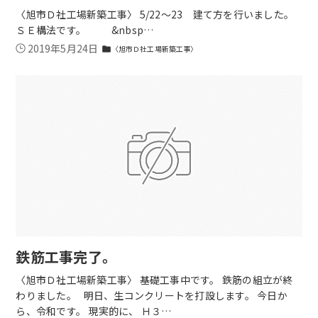
〈旭市Ｄ社工場新築工事〉 5/22～23 建て方を行いました。
ＳＥ構法です。 &nbsp…
2019年5月24日
〈旭市Ｄ社工場新築工事〉
folder
鉄筋工事完了。
〈旭市Ｄ社工場新築工事〉 基礎工事中です。 鉄筋の組立が終
わりました。 明日、生コンクリートを打設します。 今日か
ら、令和です。 現実的に、 Ｈ３…