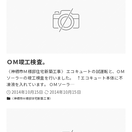
ＯＭ竣工検査。
〈神栖市Ｍ様邸住宅新築工事〉 エコキュートの試運転と、ＯＭ
ソーラーの竣工検査を行いました。 ↑エコキュート本体に不
凍液を入れています。 ＯＭソーラ…
2014年10月15日
2014年10月15日
〈神栖市Ｍ様邸住宅新築工事〉
folder