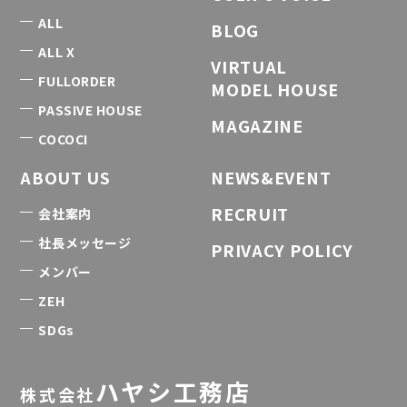
ALL
BLOG
ALL X
VIRTUAL
FULLORDER
MODEL HOUSE
PASSIVE HOUSE
MAGAZINE
COCOCI
ABOUT US
NEWS&EVENT
RECRUIT
会社案内
社長メッセージ
PRIVACY POLICY
メンバー
ZEH
SDGs
ハヤシ工務店
株式会社