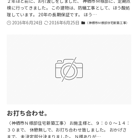
２年ほど前に、お引渡しをしました、 神栖市Ｍ様邸に、定期点
検に行ってきました。 この建物は、防蟻工事として、ほう酸処
理しています。 20年の長期保証です。 ほう…
2016年6月24日
2016年6月25日
〈神栖市Ｍ様邸住宅新築工事〉
folder
お打ち合わせ。
〈神栖市Ｎ様邸住宅新築工事〉 お施主様と、９：００～１４：
３０まで、 休憩無しで、お打ち合わせ致しました。 おかげさ
まで、 未決定部分決まりました。 Ｎ様ありが…