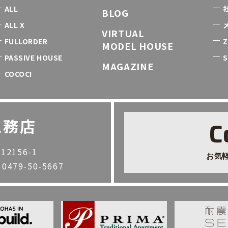
ALL
BLOG
ALL X
VIRTUAL
FULLORDER
Z
MODEL HOUSE
PASSIVE HOUSE
S
MAGAZINE
COCOCI
工務店
C
2156-1
お気
. 0479-50-5667