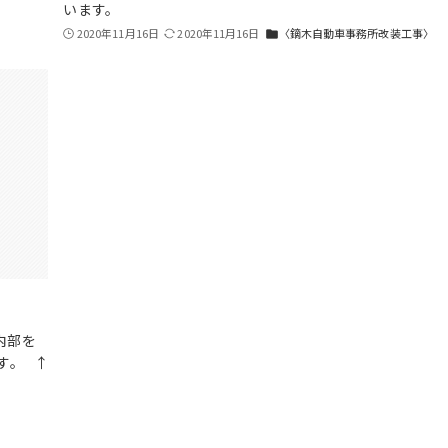
います。
2020年11月16日
2020年11月16日
〈鏑木自動車事務所改装工事〉
folder
内部を
す。 ↑