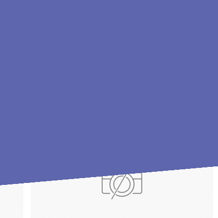
工事〉の記事
〉