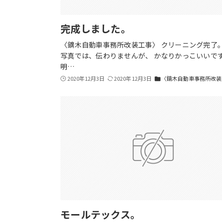
完成しました。
〈鏑木自動車事務所改装工事〉 クリーニング
写真では、伝わりませんが、 かなりかっこいいで
明…
2020年12月3日
2020年12月3日
〈鏑木自動車事務所改装
folder
モールテックス。