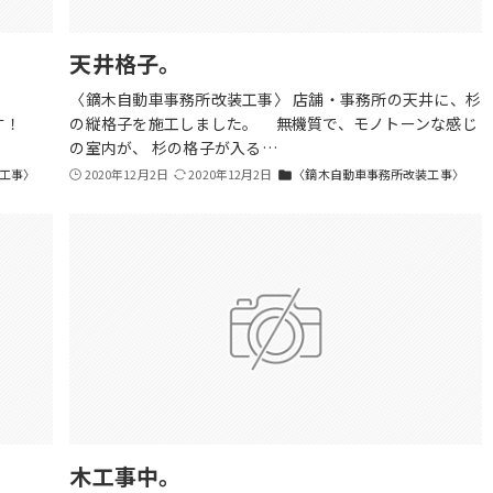
天井格子。
完了。
〈鏑木自動車事務所改装工事〉 店舗・事務所の天井に、杉
す！
の縦格子を施工しました。 無機質で、モノトーンな感じ
の室内が、 杉の格子が入る…
工事〉
2020年12月2日
2020年12月2日
〈鏑木自動車事務所改装工事〉
folder
木工事中。