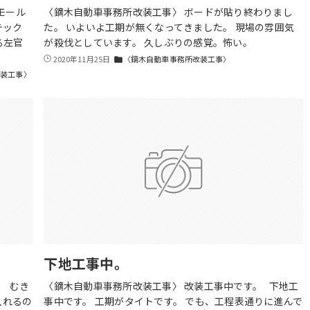
モール
〈鏑木自動車事務所改装工事〉 ボードが貼り終わりまし
テック
た。 いよいよ工期が無くなってきました。 現場の雰囲気
る左官
が殺伐としています。 久しぶりの感覚。怖い。
2020年11月25日
〈鏑木自動車事務所改装工事〉
folder
改装工事〉
下地工事中。
。 むき
〈鏑木自動車事務所改装工事〉 改装工事中です。 下地工
入れるの
事中です。 工期がタイトです。 でも、工程表通りに進んで