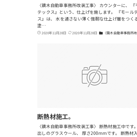
〈鏑木自動車事務所改装工事〉 カウンターに、 『
テックス』という、仕上げを施します。 『モール
ス』は、 水を通さない薄く強靭な仕上げ層をつく
塗…
2020年11月28日
2020年11月28日
〈鏑木自動車事務所
folder
断熱材施工。
〈鏑木自動車事務所改装工事〉 断熱材施工中です
出しのグラスウール、 厚さ200mmです。 断熱材