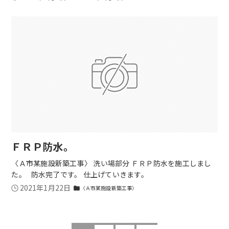
ＦＲＰ防水。
〈Ａ市某施設新築工事〉 洗い場部分 ＦＲＰ防水を施工しまし
た。 防水完了です。 仕上げていきます。
2021年1月22日
〈Ａ市某施設新築工事〉
folder