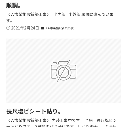
順調。
〈Ａ市某施設新築工事〉 ↑内部 ↑外部 順調に進んでいま
す。
2021年2月24日
〈Ａ市某施設新築工事〉
folder
長尺塩ビシート貼り。
〈Ａ市某施設新築工事〉 内装工事中です。 ↑床 長尺塩ビシ
ート貼りです。 3種類の貼り分けです。しかも曲面。 ↑長尺