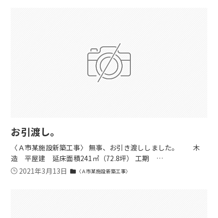
お引渡し。
〈Ａ市某施設新築工事〉 無事、お引き渡ししました。 木
造 平屋建 延床面積241㎡（72.8坪） 工期 …
2021年3月13日
〈Ａ市某施設新築工事〉
folder