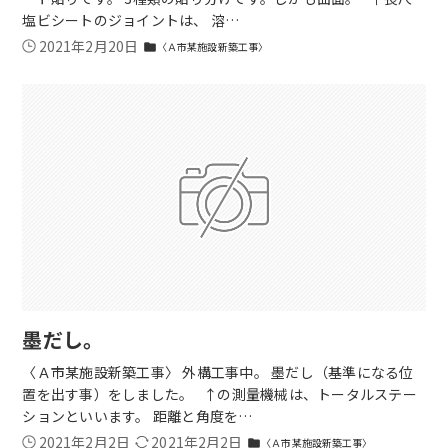
塩ビシートのジョイントは、 溶…
2021年2月20日
〈Ａ市某施設新築工事〉
folder
墨だし。
〈Ａ市某施設新築工事〉 外構工事中。 墨だし（基準になる位
置を出す事）をしました。 ↑の測量機械は、トータルステー
ションといいます。 距離と角度を…
2021年2月2日
2021年2月2日
〈Ａ市某施設新築工事〉
folder