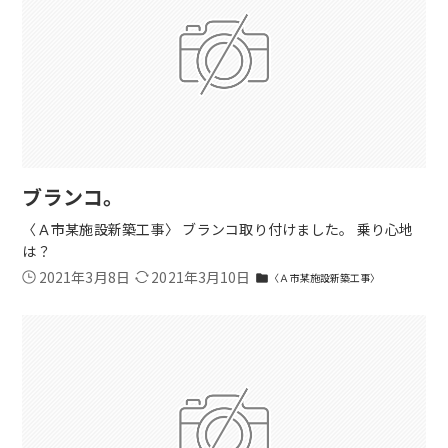
ブランコ。
〈Ａ市某施設新築工事〉 ブランコ取り付けました。 乗り心地
は？
2021年3月8日
2021年3月10日
〈Ａ市某施設新築工事〉
folder