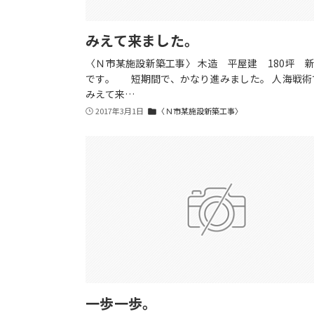
みえて来ました。
〈Ｎ市某施設新築工事〉 木造 平屋建 180坪 
です。 短期間で、かなり進みました。 人海戦術
みえて来…
2017年3月1日
〈Ｎ市某施設新築工事〉
folder
一歩一歩。