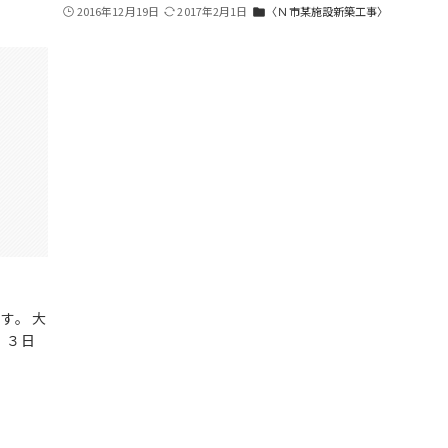
2016年12月19日
2017年2月1日
〈Ｎ市某施設新築工事〉
folder
す。 大
 ３日