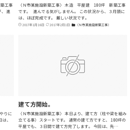
新築工事
〈Ｎ市某施設新築工事〉 木造 平屋建 180坪 新築工事
、 進
です。 進んでる気がしません。 この状況から、３月頭に
は、ほぼ完成です。 厳しい状況です。
2017年1月16日
2017年2月1日
〈Ｎ市某施設新築工事〉
folder
建て方開始。
やりに
〈Ｎ市某施設新築工事〉 本日より、建て方（柱や梁を組み
日は、
立てる事）スタートです。 通常の建て方ですと、 180坪の
平屋でも、３日間で建て方完了します。 今回は、先…