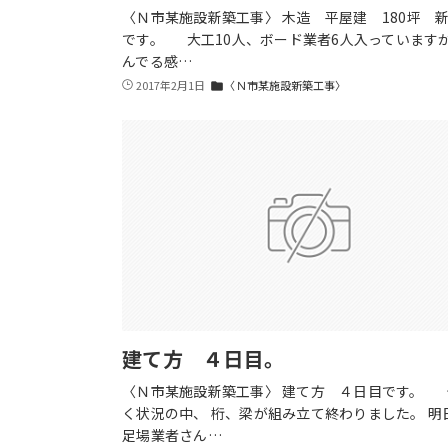
〈Ｎ市某施設新築工事〉 木造 平屋建 180坪 
です。 大工10人、ボード業者6人入っていますが
んでる感…
2017年2月1日
〈Ｎ市某施設新築工事〉
folder
建て方 ４日目。
〈Ｎ市某施設新築工事〉 建て方 ４日目です。 
く状況の中、 桁、梁が組み立て終わりました。 明
足場業者さん…