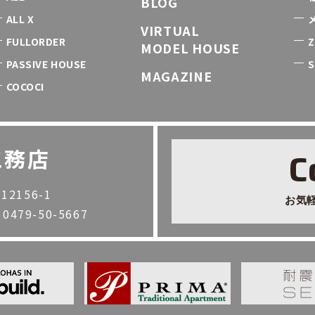
BLOG
ALL X
VIRTUAL
FULLORDER
Z
MODEL HOUSE
PASSIVE HOUSE
S
MAGAZINE
COCOCI
工務店
C
2156-1
お気
. 0479-50-5667