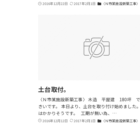
2016年12月22日
2017年2月1日
〈Ｎ市某施設新築工事〉
folder
土台取付。
〈Ｎ市某施設新築工事〉 木造 平屋建 180坪 で
きいです。 本日より、土台を取り付け始めました。
はかかりそうです。 工期が無い為、…
2016年12月12日
2017年2月1日
〈Ｎ市某施設新築工事〉
folder