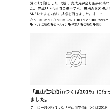
夏にお引渡ししたT様邸、完成見学会も無事に終わ
た。 完成見学会当時の様子です。 来場のお客様か
SNS映えする内装に共感を頂きました。↓ …
2019年10月7日
2019年10月7日
イベント
日々の業務
folder
folder
ハヤシ工務店
ロハスイン
千葉県
工務店
旭市
sell
sell
sell
sell
sell
「里山住宅伯inつくば2019」に行
ました。
７月に一斉OPENした「里山住宅伯inつくば2019