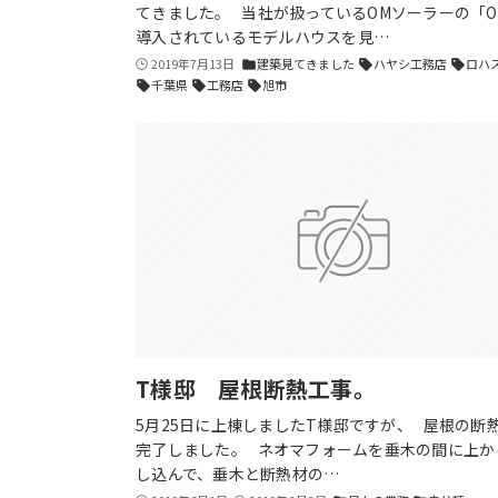
てきました。 当社が扱っているOMソーラーの「O
導入されているモデルハウスを見…
2019年7月13日
建築見てきました
ハヤシ工務店
ロハ
folder
sell
sell
千葉県
工務店
旭市
sell
sell
sell
T様邸 屋根断熱工事。
5月25日に上棟しましたT様邸ですが、 屋根の断
完了しました。 ネオマフォームを垂木の間に上か
し込んで、垂木と断熱材の…