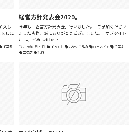
経営方針発表会2020。
ず久し
今年も「経営方針発表会」行いました。 ご参加ください
しをした
ました皆様、誠にありがとうございました。 サブタイト
ルは、～We wii be …
千葉県
2020年1月21日
イベント
ハヤシ工務店
ロハスイン
千葉県
ell
folder
sell
sell
sell
工務店
旭市
sell
sell