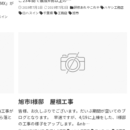
こ23年間で震度6弱以上の…
MX」が
2019年7月1日
2019年7月2日
研修あれやこれや
ハヤシ工務店
folder
sell
ロハスイン
千葉県
工務店
旭市
sell
sell
sell
sell
スイン
旭市I様邸 屋根工事
熱工事が
皆様、お久しぶりでございます。だいぶ期間が空いてのブ
ら落と
ログとなります。 早速ですが、4/19に上棟をした、I様邸
の工事の様子をアップします。 &nb…