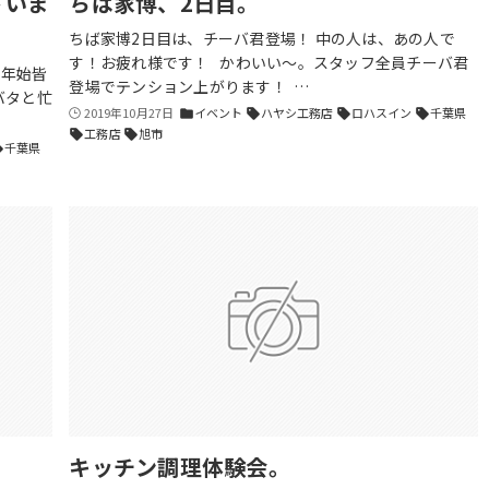
ざいま
ちば家博、2日目。
ちば家博2日目は、チーバ君登場！ 中の人は、あの人で
す！お疲れ様です！ かわいい〜。スタッフ全員チーバ君
末年始皆
登場でテンション上がります！ …
バタと忙
2019年10月27日
イベント
ハヤシ工務店
ロハスイン
千葉県
folder
sell
sell
sell
工務店
旭市
sell
sell
千葉県
ll
キッチン調理体験会。