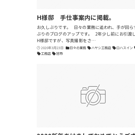
H様邸 手仕事案内に掲載。
お久しぶりです。 日々の業務に追われ、手が回ら
ぶりのブログのアップです。 2年少し前にお引渡
H様邸ですが、写真撮影をさ…
2020年3月23日
日々の業務
ハヤシ工務店
ロハスイン
folder
sell
sell
s
工務店
旭市
sell
sell