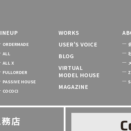
LINEUP
WORKS
AB
USER'S VOICE
ORDERMADE
ALL
BLOG
ALL X
VIRTUAL
FULLORDER
Z
MODEL HOUSE
PASSIVE HOUSE
S
MAGAZINE
COCOCI
工務店
C