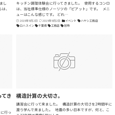
まし
キッチン調理体験会に行ってきました。 使用するコンロ
らは、
は、当社標準仕様のノーリツの「ピアット」です。 メニ
ューはこんな感じです。 どれ…
2019年9月2日
2019年9月2日
イベント
ハヤシ工務店
folder
sell
ロハスイン
千葉県
工務店
旭市
sell
sell
sell
sell
ってき
構造計算の大切さ。
講習会に行って来ました。 構造計算の大切さを2時間半に
渡り学んで来ました。 地震の多い日本ですが、何と、こ
」に行っ