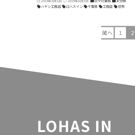
2019年6月1日
2019年6月3日
日々の業務
未分類
folder
folder
ハヤシ工務店
ロハスイン
千葉県
工務店
旭市
sell
sell
sell
sell
sell
前へ
1
2
LOHAS IN