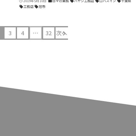
2019年5月10日
日々の業務
ハヤシ工務店
ロハスイン
千葉県
folder
sell
sell
sell
工務店
旭市
sell
sell
3
4
…
32
次へ