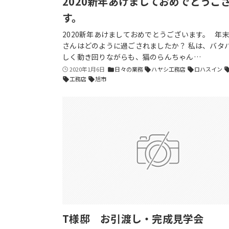
2020新年あけましておめでとうご
す。
2020新年あけましておめでとうございます。 年
さんはどのように過ごされましたか？ 私は、バタ
しく動き回りながらも、猫のらんちゃん…
2020年1月6日
日々の業務
ハヤシ工務店
ロハスイン
folder
sell
sell
se
工務店
旭市
sell
sell
T様邸 お引渡し・完成見学会