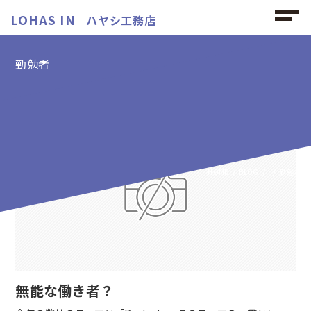
LOHAS IN
ハヤシ工務店
勤勉者
勤勉者の記事
HOME
BLOG
勤勉者
無能な働き者？