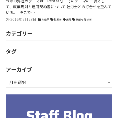
今年の弊社のテーマは「Restart」 そのテーマの一貫とし
て、就業規則と雇用契約書について 社労士との打合せを重ねて
いる。 そこで…
2016年2月23日
お仕事
勤勉者
無能
無能な働き者
folder
sell
sell
sell
カテゴリー
タグ
アーカイブ