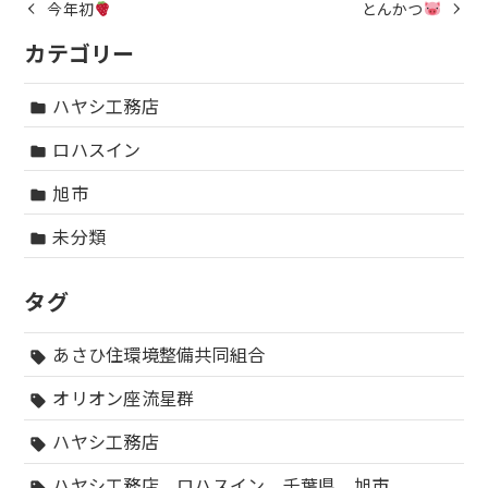
今年初
とんかつ
カテゴリー
ハヤシ工務店
folder
ロハスイン
folder
旭市
folder
未分類
folder
タグ
あさひ住環境整備共同組合
sell
オリオン座流星群
sell
ハヤシ工務店
sell
ハヤシ工務店 ロハスイン 千葉県 旭市
sell