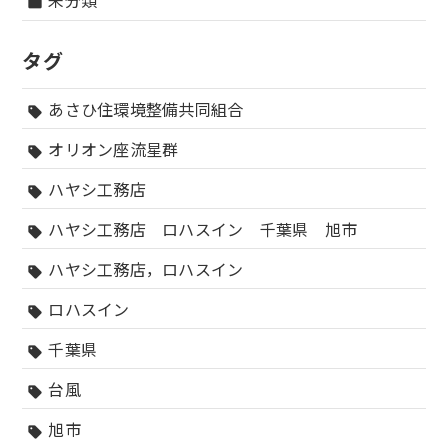
未分類
folder
タグ
あさひ住環境整備共同組合
sell
オリオン座流星群
sell
ハヤシ工務店
sell
ハヤシ工務店 ロハスイン 千葉県 旭市
sell
ハヤシ工務店，ロハスイン
sell
ロハスイン
sell
千葉県
sell
台風
sell
旭市
sell