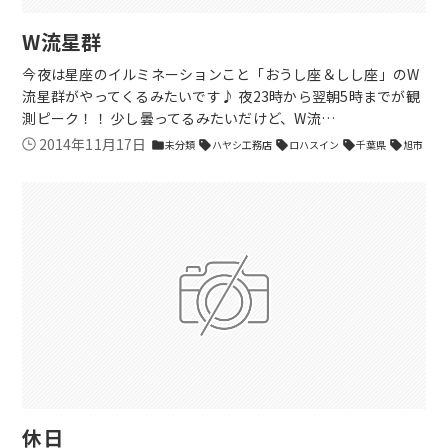
W流星群
今夜は星座のイルミネーションこと「おうし座＆しし座」のW
流星群がやってくるみたいです♪ 夜23時から翌朝5時までが観
測ピーク！！ 少し曇ってるみたいだけど、W流…
2014年11月17日
未分類
ハヤシ工務店
ロハスイン
千葉県
旭市
folder
sell
sell
sell
sell
休日