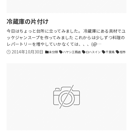
冷蔵庫の片付け
今日はちょっと台所に立ってみました。 冷蔵庫にある具材でユ
ッケジャンスープを作ってみました これからは少しずつ料理の
レパートリーを増やしていかなくては、、、(@…
2014年10月30日
未分類
ハヤシ工務店
ロハスイン
千葉県
旭市
folder
sell
sell
sell
sell