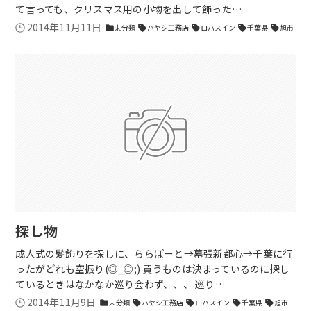
て言っても、クリスマス用の小物を出して飾った…
2014年11月11日
未分類
ハヤシ工務店
ロハスイン
千葉県
旭市
folder
sell
sell
sell
sell
探し物
成人式の髪飾りを探しに、ららぽーと→幕張新都心→千葉に行
ったがどれも空振り(◎_◎;) 買うものは決まっているのに探し
ているときはなかなか巡り会わず、、、 巡り…
2014年11月9日
未分類
ハヤシ工務店
ロハスイン
千葉県
旭市
folder
sell
sell
sell
sell