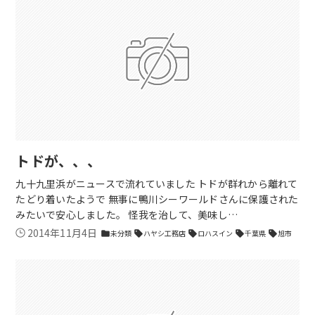
トドが、、、
九十九里浜がニュースで流れていました トドが群れから離れて
たどり着いたようで 無事に鴨川シーワールドさんに保護された
みたいで安心しました。 怪我を治して、美味し…
2014年11月4日
未分類
ハヤシ工務店
ロハスイン
千葉県
旭市
folder
sell
sell
sell
sell