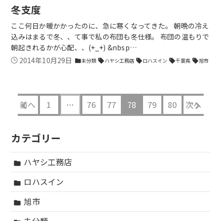
冬支度
ここ何日か暖かかったのに、急に寒くなってきた。 朝晩の冷え
込みはまるで冬、、て事で私の布団も冬仕様。 布団の温もりで
朝起きれるかが心配、、(+_+) &nbsp…
2014年10月29日
未分類
ハヤシ工務店
ロハスイン
千葉県
旭市
folder
sell
sell
sell
sell
前へ
1
…
76
77
78
79
80
次へ
カテゴリー
ハヤシ工務店
folder
ロハスイン
folder
旭市
folder