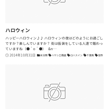
ハロウィン
ハッピーハロウィン♪♪ ハロウィンの夜はどのようにお過ごし
ですか？楽しんでいますか？ 街は仮装をしている人達で賑わっ
ていますね（●＾o＾●） &n…
2014年10月31日
未分類
ハヤシ工務店
ロハスイン
千葉県
旭市
folder
sell
sell
sell
sell