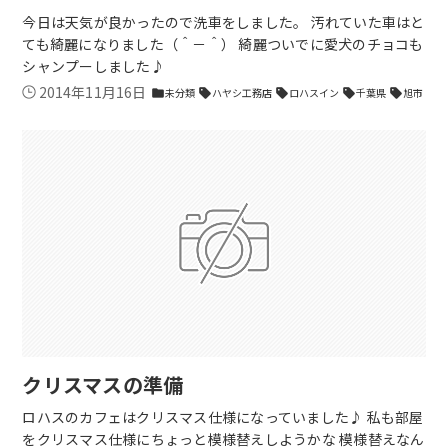
今日は天気が良かったので洗車をしました。 汚れていた車はと
ても綺麗になりました（＾－＾） 綺麗ついでに愛犬のチョコも
シャンプーしました♪
2014年11月16日
未分類
ハヤシ工務店
ロハスイン
千葉県
旭市
folder
sell
sell
sell
sell
クリスマスの準備
ロハスのカフェはクリスマス仕様になっていました♪ 私も部屋
をクリスマス仕様にちょっと模様替えしようかな 模様替えなん