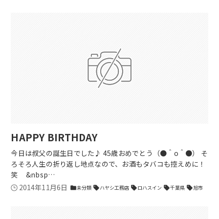
HAPPY BIRTHDAY
今日は叔父の誕生日でした♪ 45歳おめでとう（●＾o＾●） そ
ろそろ人生の折り返し地点なので、お酒もタバコも控えめに！
笑 &nbsp…
2014年11月6日
未分類
ハヤシ工務店
ロハスイン
千葉県
旭市
folder
sell
sell
sell
sell