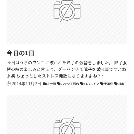
今日の1日
今日はうちのワンコに破かれた障子の張替をしました。 障子張
替の時の楽しみと言えば、グーパンチで障子を破る事ですよね
♪笑 ちょっとしたストレス発散になりますよね(…
2014年11月2日
未分類
ハヤシ工務店
ロハスイン
千葉県
旭市
folder
sell
sell
sell
sell