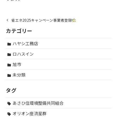
省エネ2025キャンペーン事業者登録
カテゴリー
ハヤシ工務店
folder
ロハスイン
folder
旭市
folder
未分類
folder
タグ
あさひ住環境整備共同組合
sell
オリオン座流星群
sell